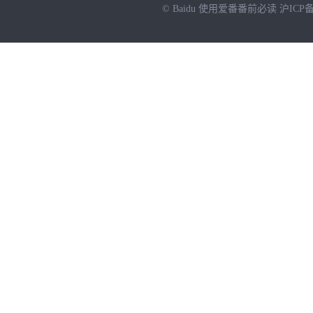
© Baidu
使用爱番番前必读
沪ICP备
NEW
HOT
暂时没有搜索结果…