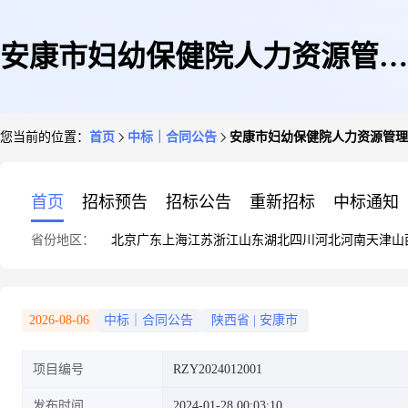
安康市妇幼保健院人力资源管理
您当前的位置：
首页
中标｜合同公告
安康市妇幼保健院人力资源管理
系统采购项目政府采购合同公告
首页
招标预告
招标公告
重新招标
中标通知
省份地区：
北京
广东
上海
江苏
浙江
山东
湖北
四川
河北
河南
天津
山
2026-08-06
中标｜合同公告
陕西省
|
安康市
项目编号
RZY2024012001
发布时间
2024-01-28 00:03:10