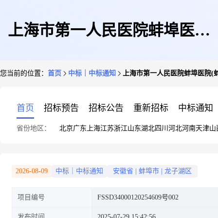
上海市第一人民医院蚌埠医院
您当前的位置：
首页
中标｜中标通知
上海市第一人民医院蚌埠医院(
(蚌埠医科大学第二附属医院)龙
首页
招标预告
招标公告
重新招标
中标通知
省份地区：
北京
广东
上海
江苏
浙江
山东
湖北
四川
河北
河南
天津
山
子湖院区精神医学病房建设EPC
2026-08-09
中标｜中标通知
安徽省
|
蚌埠市
|
龙子湖区
项目编号
FSSD34000120254609号002
项目(二次)的成交结果公告
发布时间
2025-07-29 15:42:56