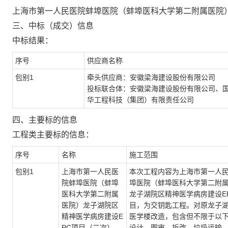
上海市第一人民医院蚌埠医院（蚌埠医科大学第二附属医院
三、中标（成交）信息
中标结果：
序号
供应商名称
包别
1
牵头供应商：安徽梁海建设股份有限公司
投标联合体：安徽梁海建设股份有限公司、
华工程科技（集团）有限责任公司
四、主要标的信息
工程类主要标的信息：
序号
名称
施工范围
包别
1
上海市第一人民医
本次工程内容为上海市第一人
院蚌埠医院（蚌埠
埠医院（蚌埠医科大学第二附
医科大学第二附属
龙子湖院区精神医学病房建设
E
医院）龙子湖院区
目，为交钥匙工程。对原龙子
精神医学病房建设
E
医学楼改造，包含但不限于以
PC项目（二次）
设计、图审、拆改、垃圾运输