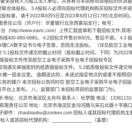
次招标要求投标人为独立法人单位，并具有与本招标项目相应的供货
接受联合体投标。 3.4投标人必须向招标代理机构购买招标文件并
投标者，请于2022年8月5日至2022年8月12日17时(北京时间)
有限责任公司（开户行：华夏银行北京西客站支行；帐号：
平台（http://www.eavic.com）上传汇款底单和下载招标文件,现
-890-0880。 4.2招标文件售价800元，售后不退。 4.3 
理CA数字证书与电子签章，否则无法投标。 （详见航空工业
 5.1投标文件递交的截止时间（投标截止时间，下同）为2022年
电子版投标文件传至航空工业电子采购平台电子招投标专区
x）并 在此时间前现场递交单独密封的纸质版投标文件。 5.2纸质版投标文件递
大楼一层会议室。 逾期送达的、未送达指定地点的或者不按照招
公告的媒介 本次招标公告同时在 航空工业电子采购平台电子招
平台上发布。 八、监督部门 本招标项目的监督部门为/。
址：北京市海淀区太舟坞 联系人：杜梦圆 电话：133811316
）有限责任公司 地址：北京市海淀区金沟河路与采石北路十字路
电子邮件：zhaobiaobu@zonkex.com 招标人或其招标代理机构
招标人或其招标代理机构：_______________（盖章）