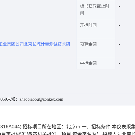
标书获取截止时
间
开标时间
工业集团公司北京长城计量测试技术研
预算金额
中标金额
059
未知：zhaobiaobu@zonkex.com
0316A044) 招标项目所在地区：北京市 一、招标条件 本仪表采
已由项目审批/核准/备案机关批准，项目 资金来源为/，招标人为北京