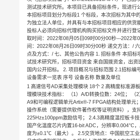
测试技术研究所。本项目已具备招标条件，现进行公开
本招标项目划分为标段1 个标段，本次招标为其中的： 0
为独立法人单位，并具有与本招标项目相应的供货能力
投标人必须向招标代理机构购买招标文件并进行登记
取时间：2022年08月05日09时00分00秒---202
间：2022年08月26日09时30分00秒 递交方法：/
点及方式：/ 七、其他公告内容 1. 招标条件 
试技术研究所，招标项目资金 来自国拨资金，出资
国内公开招标。 2. 项目概况与招标范围 2.1招标编号：
设备需求一览表 序号 设备名称 数量及单位
1 高速信号AD采集处理模块 18个 2 高精度标准源板卡
理模块技术指标： （1）A/D转换位数：24位； （2）共
A9和可编程逻辑单元Artix®-7 FPGA结构处理
操作系统（需要提供软件著作权等证明资料），支持用
225Hz±100ppm激励信号； 2.4.3高精度温控
国产化温度芯片内置16-bit ADC，分辨率0.004°C
度为±0.1℃（最大）。 2.5交货地点：中国航空