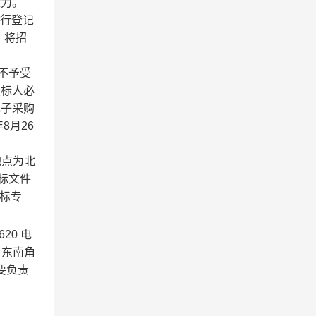
能力。
进行登记
，将招
场不予受
投标人必
电子采购
8月26
交地点为北
标文件
投标专
20 电
口东南角
主要负责