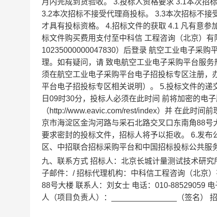
月内完成到货验收。 3.投标人资格要求 3.1本
3.2本次招标不接受代理商投标。 3.3本次招标不
才具有投标资格。 4.招标文件的获取 4.1 凡有意参加
标文件购买费用支付至中科信 工程咨询（北京）
10235000000047830）后登录 航空工业电子采购
理。如有疑问，请 致电航空工业电子采购平台服务热线400
须在航空工业电子采购平台电子招投标专区注册，办
平台电子招投标专区相关说明）。 5.投标文件的递交
日09时30分，投标人必须在此时间 前将加密的
（http://www.eavic.com/rest/inde
京市海淀区金沟河路与采石北路交叉口东南角88号
要求密封的投标文件，招标人将予以拒收。 6.发布
区、中招联合招标采购平台和中国招标投标公共服务
九、联系方式 招标人：北京长城计量测试技术研究所 地
子邮件：/ 招标代理机构：中科信工程咨询（北京
88号大楼 联系人：刘女士 电话：010-88529059 
人（项目负责人）：_______________（签名） 