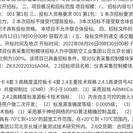
招标。 二、项目概况和招标范围 项目规模：/ 。 招标内容与
01 第1包 三、投标人资格要求 001 第1包： 1 本次招标要
。 2 本次招标不接受代理商投标。 3本次招标不接受联合体投
才具有投标资格。 本项目不允许联合体投标。 四、招标文件的
2年08月12日17时00分00秒 获取方法：/ 五、投标文件的递交 递交
 六、开标时间及地点 开标时间：2022年08月26日09时30分00秒
本招标项目仪表采集控制模块招标人为中国航空工业集团公司北京长城
比例为100%。该项目已具备招标条件，现对仪表采集控制模块
ZKX20220316A044。 2.2招标项目名称：仪表采集控制模块。
 4套 3 高精度温控板卡 4套 2.4主要技术规格 2.4.1高速信号
摸抑制比（CMR）:不小于100dB; （3）采用双核 ARM®Cort
单元； 2.4.2高精度标准源板卡技术指标： （1）内含自主可控的嵌
户做二次开发； （2）标准源准确度等级：0.0005级； （3
板卡技术指标 （1）采用基于神经网络的PID算法精确控制温度； （2
，具有-70°C到+150°的超宽工作范围，在+20°C到 +70℃范围内
工业集团公司北京长城计量测试技术研究所内。 2.6交货期：合同签