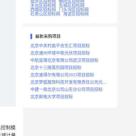
延庆区招标网
朝阳区招标网
丰台区招标网
东城区招标网
西城区招标网
门头沟区招标网
石景山区招标网
海淀区招标网
最新采购项目
北京中关村昌平合生汇项目招标
北京通州环球中核光伏项目招标
中航监理北京有限公司武汉项目招标
北京十三陵英烈园项目招标
北京速得尔有限公司2023项目招标
北京梦狐服饰科技开发有限责任公司光绿
能项目招标公告
中建一局北京公司山东分公司项目招标
北京邮电大学项目招标
集控制模
长城计量