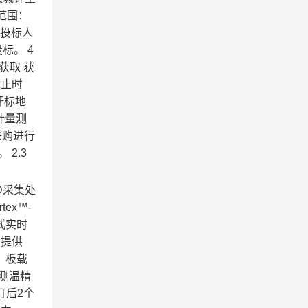
范围：
求投标人
标。 4
获取 获
截止时
 开标地
计量测
采购进行
 2.3
AD采集处
ex™-
入式实时
）提供
） 板载
，测温精
订后2个