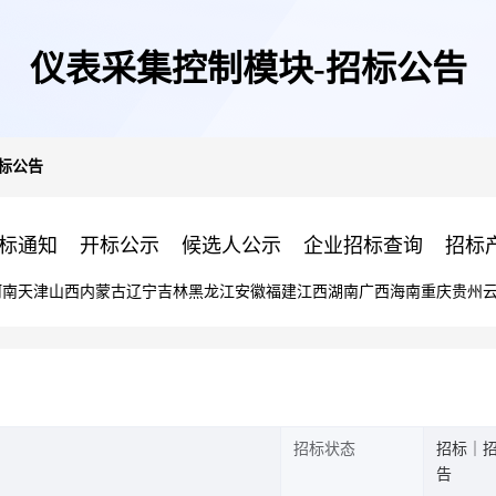
仪表采集控制模块-招标公告
标公告
标通知
开标公示
候选人公示
企业招标查询
招标
河南
天津
山西
内蒙古
辽宁
吉林
黑龙江
安徽
福建
江西
湖南
广西
海南
重庆
贵州
招标状态
招标｜
告