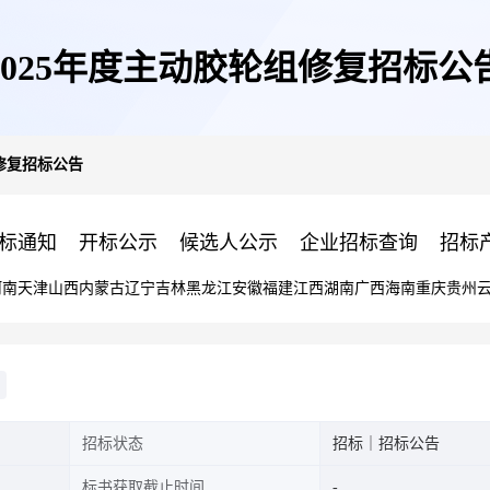
2025年度主动胶轮组修复招标公
组修复招标公告
标通知
开标公示
候选人公示
企业招标查询
招标
河南
天津
山西
内蒙古
辽宁
吉林
黑龙江
安徽
福建
江西
湖南
广西
海南
重庆
贵州
招标状态
招标｜招标公告
标书获取截止时间