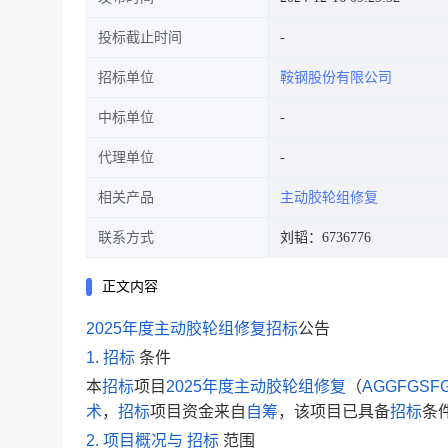
投标截止时间
招标单位
鞍钢股份有限公司
中标单位
代理单位
相关产品
主动胶轮组修复
联系方式
刘韬：6736776
正文内容
2025
年度主动胶轮组修复
招标
公告
1.
招标
条件
本
招标
项目
2025年度主动胶轮组修复
（
AGGFGSFG
术
，
招标
项目资金来自
自筹
，该项目已具备
招标
条
2.
项目概况与
招标
范围