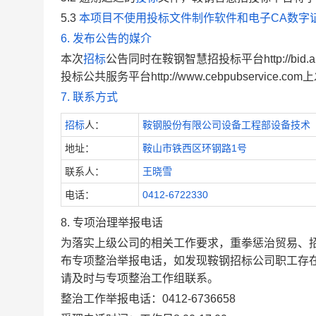
5.3
本项目不使用投标文件制作软件和电子CA数字证
6.
发布公告的媒介
本次
招标
公告同时在鞍钢智慧招投标平台http://bid.ans
投标公共服务平台http://www.cebpubservice.co
7
.
联系方式
招标
人：
鞍钢股份有限公司设备工程部设备技术
地址：
鞍山市铁西区环钢路1号
联系人：
王晓雪
电话：
0412-6722330
8.
专项治理举报电话
为落实上级公司的相关工作要求，重拳惩治贸易、招
布专项整治举报电话，如发现鞍钢招标公司职工存
请及时与专项整治工作组联系。
整治工作举报电话：0412-
6736658