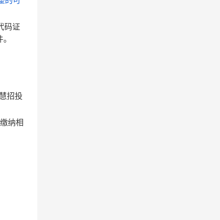
整的可
代码证
件。
慧招投
、缴纳相