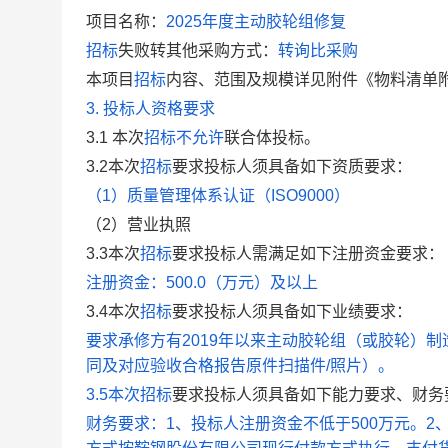
项目名称：
2025年度主动胶轮组修复
招标
失败转其他采购方式：
转询比采购
本项目
招标
内容、范围及规模详见附件《物料清单附件
3.
投标人资格要求
3.1 本次
招标
不允许
联合体投标。
3.2本次
招标
要求投标人须具备如下资质要求：
（1）质量管理体系认证（ISO9000）
（2）营业执照
3.3本次
招标
要求投标人
需满足如下
注册资金
要求：
注册资金：500.0（万元）及以上
3.4本次
招标
要求投标人须具备如下业绩要求：
要求承修方有2019年以来主动胶轮组（或胶轮）
同及对应验收合格报告原件扫描件/照片）。
3.5本次
招标
要求投标人须具备如下能力要求、财务
财务要求：1、投标人注册资金不低于500万元。