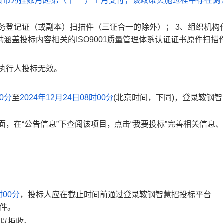
货币为挂账月起第（十一 ）个月支付；该政策实施过程中存在调
税务登记证（或副本）扫描件（三证合一的除外）； 3、组织机构
供涵盖投标内容相关的ISO9001质量管理体系认证证书原件扫描
执行人投标无效。
00分
至
2024年12月24日08时00分
(北京时间，下同)
，
登录鞍钢智
，在“公告信息”下查阅该项目，点击“我要投标”完善相关信息
时00分
，投标人应在截止时间前通过登录
鞍钢智慧招投标平台
件。
以拒收。