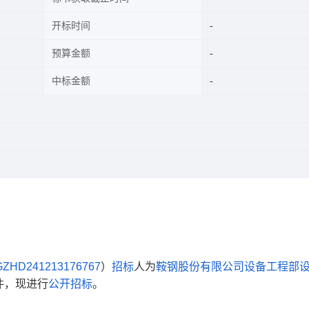
开标时间
预算金额
中标金额
ZHD241213176767
）
招标
人为
鞍钢股份有限公司设备工程部
件，现进行
公开招标
。