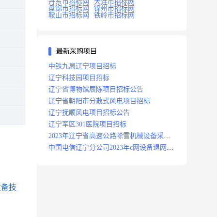
丹东市招标网
大连市招标网
盘锦市招标网
锦州市招标网
鞍山市招标网
铁岭市招标网
最新采购项目
中铁九局辽宁项目招标
辽宁科技园项目招标
辽宁省博物馆展陈项目招标公告
辽宁省朝阳市分散式风电项目招标
辽宁抚顺风电项目招标公告
辽宁军区301医院项目招标
2023年辽宁省高速公路除雪机械设备采购
项目招标招标公告
中国电信辽宁分公司2023年c网设备退网拆
除施工服务采购项目招标公告
设备技