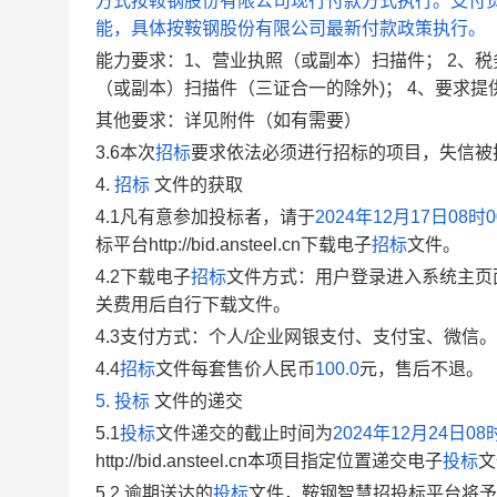
方式按鞍钢股份有限公司现行付款方式执行。支付
能，具体按鞍钢股份有限公司最新付款政策执行。
能力要求：1、营业执照（或副本）扫描件； 2、
（或副本）扫描件（三证合一的除外)； 4、要求提
其他要求：详见附件（如有需要）
3.6
本次
招标
要求
依法必须进行招标的项目，失信被
4.
招标
文件的获取
4.1
凡有意参加投标者，请于
2024年12月17日08时
标平台http://bid.ansteel.cn下载电子
招标
文件。
4.2下载电子
招标
文件方式：用户登录进入系统主页面
关费用后自行下载文件。
4.3支付方式：个人/企业网银支付、支付宝、微信。
4.4
招标
文件每套售
价人民币
100.0
元，售后不退。
5.
投标
文件的递交
5.1
投标
文件递交的截止时间为
2024年12月24日08
http://bid.ansteel.cn本项目指定位置递交电子
投标
文
5.2 逾期送达的
投标
文件，
鞍钢智慧
招投标平台将予