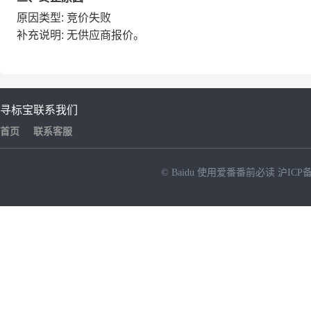
原因类型: 竞价失败
补充说明: 无供应商报价。
寻标宝
联系我们
首页
联系客服
© Baidu
使用爱番番前必读
沪ICP备
NEW
HOT