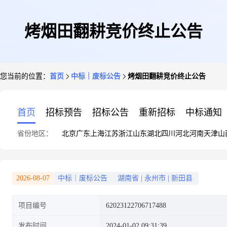
烤烟田翻耕竞价终止公告
您当前的位置：
首页
中标｜废标公告
烤烟田翻耕竞价终止公告
首页
招标预告
招标公告
重新招标
中标通知
省份地区：
北京
广东
上海
江苏
浙江
山东
湖北
四川
河北
河南
天津
山
2026-08-07
中标｜废标公告
湖南省
|
永州市
|
新田县
项目编号
62023122706717488
发布时间
2024-01-02 09:31:39