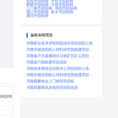
信阳市招标网
开封市招标网
鹤壁市招标网
许昌市招标网
三门峡市招标网
洛阳市招标网
周口市招标网
新乡市招标网
漯河市招标网
最新采购项目
河南职业技术学院校园洗衣项目招标公告
河南中钢洛阳耐火材料研究院新建项目招
标
河南省卢氏县横涧壮沟铁矿区矿山项目招
标公告
河南省六院新建项目招标
河南省体育综合训练中心项目招标公告
河南中钢洛阳耐火材料研究院新建项目招
标
河南桐粟牧业三门峡项目招标
河南获嘉微风发电项目招标信息
08日09