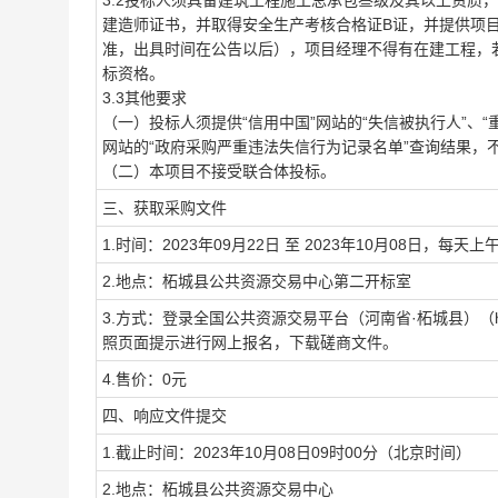
3.2投标人须具备建筑工程施工总承包叁级及其以上资质
建造师证书，并取得安全生产考核合格证B证，并提供项
准，出具时间在公告以后），项目经理不得有在建工程，
标资格。
3.3其他要求
（一）投标人须提供“信用中国”网站的“失信被执行人”、“
网站的“政府采购严重违法失信行为记录名单”查询结果，
（二）本项目不接受联合体投标。
三、获取采购文件
1.时间：2023年09月22日 至 2023年10月08日，每天上
2.地点：柘城县公共资源交易中心第二开标室
3.方式：登录全国公共资源交易平台（河南省·柘城县）（https:
照页面提示进行网上报名，下载磋商文件。
4.售价：0元
四、响应文件提交
1.截止时间：2023年10月08日09时00分（北京时间）
2.地点：柘城县公共资源交易中心