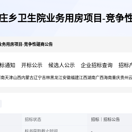
庄乡卫生院业务用房项目-竞争
业务用房项目-竞争性磋商公告
标通知
开标公示
候选人公示
企业招标查询
招标
河南
天津
山西
内蒙古
辽宁
吉林
黑龙江
安徽
福建
江西
湖南
广西
海南
重庆
贵州
招标状态
招标｜招标公告
标书获取截止时间