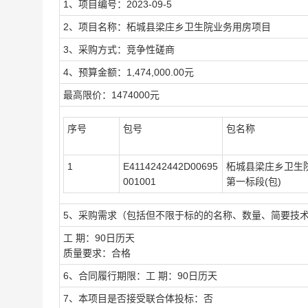
1、项目编号：2023-09-5
2、项目名称：柘城县梁庄乡卫生院业务用房项目
3、采购方式：竞争性磋商
4、预算金额：1,474,000.00元
最高限价：1474000元
序号
包号
包名称
1
E4114242442D00695
柘城县梁庄乡卫生
001001
第一标段(包)
5、采购需求（包括但不限于标的的名称、数量、简要技
工 期：90日历天
质量要求：合格
6、合同履行期限：工 期：90日历天
7、本项目是否接受联合体投标：否