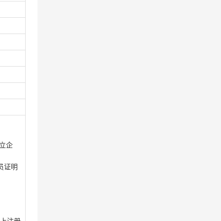
立企
员证明