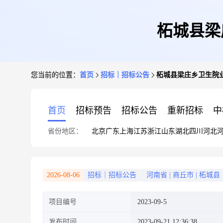
柘城县梁
您当前的位置：
首页
招标｜招标公告
柘城县梁庄乡卫生院
首页
招标预告
招标公告
重新招标
中
省份地区：
北京
广东
上海
江苏
浙江
山东
湖北
四川
河北
2026-08-06
招标｜招标公告
河南省
|
商丘市
|
柘城县
项目编号
2023-09-5
发布时间
2023-09-21 12:36:38