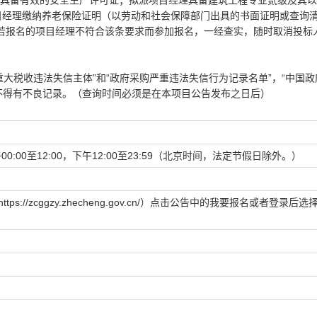
，具备有效的安全生产许可证；拟派项目经理具备建筑工程专业贰级及其
目经理缴纳养老保险证明（以劳动和社会保障部门出具的书面证明或查询
若报名的项目经理不符合该条要求而参加报名，一经查实，随时取消投标
重大税收违法失信主体”和“政府采购严重违法失信行为记录名单”，“中国政
不得有不良记录。（查询时间必须是在本项目公告发布之日后）
午00:00至12:00，下午12:00至23:59（北京时间，法定节假日除外。）
//zcggzy.zhecheng.gov.cn/）点击公告中的我要报名或者登录后