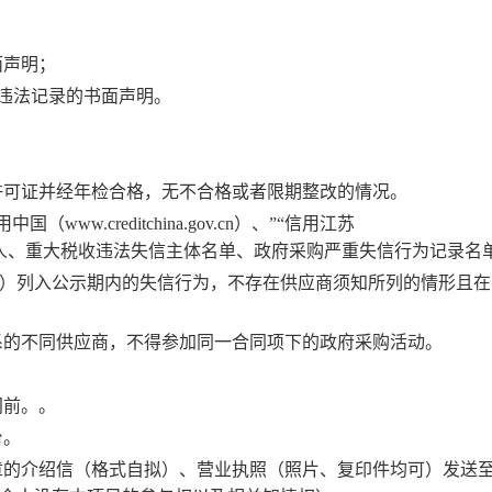
面声明；
违法记录的书面声明。
许可证并经年检合格，无不合格或者限期整改的情况。
用中国（
www.creditchina.gov.cn
）、
”“
信用江苏
人、
重大税收违法失信主体名单
、政府采购严重失信行为记录名
）列入公示期内的失信行为，不存在供应商须知所列的情形且在
系的不同供应商，不得参加同一合同项下的政府采购活动。
间前。
。
台。
章的
介绍信（格式自拟）
、营业执照（照片、复印件均可）
发送