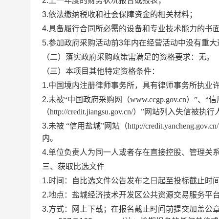
2
.
上一年度的财务状况报告或报表；
3
.
依法缴纳税收和社会保障资金的相关材料；
4
.
具备履行合同所必需的设备和专业技术能力的书
5
.
参加政府采购活动前
3
年内在经营活动
中没有重大
（二）落实政府采购政策需满足的资格要求：
无。
（三）本项目其他特定资格条件：
1.
中国境内注册律师事务所，具有律师事务所执业
2
.
未
被
“
中国政府采购网（
www.ccgp.gov.cn
）
”
、
“
信
（
http://credit.jiangsu.gov.cn/
）
”
网站列入失信被执行
3
.
未被
“
信用盐城
”
网站（
http://credit.yancheng.gov.cn/
内。
4
.
单位负责人为同一人或者存在直接控股、管理关
三、
获取比选文件
1
.
时间：
自
比选
文件公告发布之日起至投标截止时
2
.
地点：盐城经济技术开发区公共资源交易服务平
3
.
方式：
网上下载
；在报名截止时间前提交
加盖公