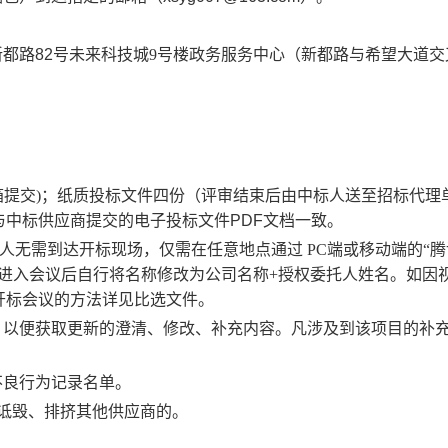
新都路
82
号未来科技城
9
号楼政务服务中心（新都路与希望大道交
箱提交
)
；
纸质投标文件四份（评审结束后由中标人送至招标代理
与中标供应商提交的电子投标文件
PDF
文档一致。
标人无需到达开标现场，仅需在任意地点通过
PC
端或移动端的
“
腾
进入会议后自行将名称修改为公司名称
+
授权委托人姓名。如因
开标会议的方法详见比选文件。
，以便获取更新的澄清、修改、补充内容。凡涉及到该项目的补
不良行为记录名单。
诋毁、排挤其他供应商的。