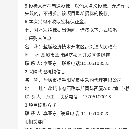
5
.
投标人存在串通投标、以他人名义投标、弄虚作
失败的，不得参加该项目重新招标的投标。
6
.
本次采购不收取投标保证金。
七、对本次招标提出询问，请按以下方式联系
1.
采购人信息
名
称：
盐城经济技术开发区步凤镇人民政府
地
址
:
盐城市盐城经济技术开发区步凤镇
联
系
人
:
李亚东
联系电话
:
15105108523
2.
采购代理机构信息
名
称：盐城市携手阳光集中采
地 址：盐城市府西路华邦国际西厦
A302
室（
3
联
系
人：
万工
联系电话：
17705100013
3.
项目联系方式
联
系
人
:
李亚东
联系电话
:
15105108523
4.
相关部门