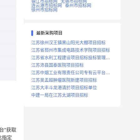
镇江市招标网
无锡市招标网
连云港市招标网
泰州市招标网
徐州市招标网
最新采购项目
江苏徐州汉王镇黑山阳光大棚项目招标
江苏省邳州市集成电路技术学院项目招标
江苏省水利工程建设项目招标投标管理办
法
江苏沛县国泰医院项目招标
江苏中烟工业有限责任公司专有云平台扩
容项目招标
江苏吴孟超肿瘤医院新建项目招标
江苏大丰斗龙港清於项目招标单位
中建一局在江苏太湖项目招标
台
”
获取
达指定