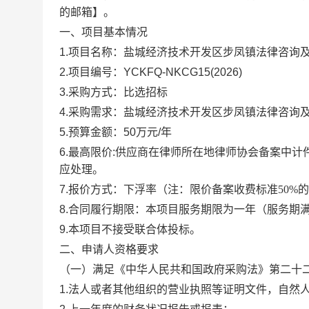
的邮箱】。
一、项目基本情况
1
.
项目名称：
盐城经济技术开发区步凤镇法律咨询
2
.
项目编号
：
YCKFQ-NKCG15(2026)
3
.
采购方式：比选招标
4.
采购
需求
：
盐城经济技术开发区步凤镇法律咨询
5.
预算金额：
50
万元
/
年
6.
最高限价
:
供应商在律师所在地律师协会备案中计
应处理。
7.
报价方式：下浮率（注：限价备案收费标准
50%
的
8.
合同履行期限：本项目服务期限为一年
（服务期
9.
本项目不接受联合体投标。
二、申请人资格要求
（一）满足《中华人民共和国政府采购法》第二十
1
.
法人或者其他组织的营业执照等证明文件，自然