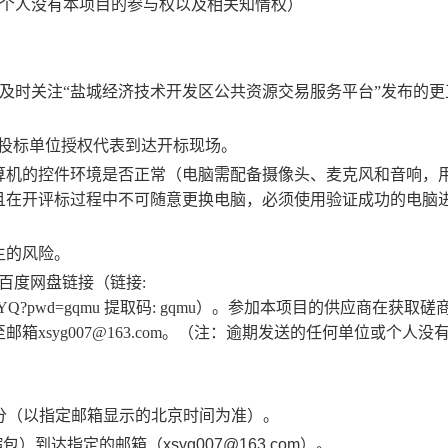
个人没有本项目的参与权以及相关知情权）
及时关注
“
盐城经济技术开发区公共资源交易服务平台
”
发布的更
投标单位授权代表到达开标现场。
算机的控件环境是否正常（电脑需配备摄像头、麦克风和音响，
且在开评标过程中不可随意更换电脑，必须使用验证成功的电脑
生的风险。
百度网盘链接
（链接
:
QLYQ?pwd=gqmu
提取码
: gqmu
）
。参加本项目的供应商在获取磋
至邮箱
xsyg007
@
163
.com
。（注：逾期发送的任何单位或个人没
分
（以指定邮箱显示的北京时间为准）。
缩包）到达指定的邮箱（
xsyg00
7
@163.com
）。