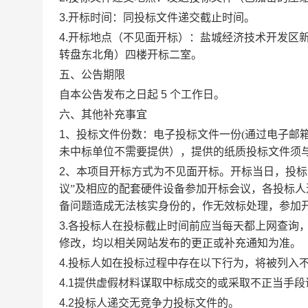
3
.
开标时间：同投标文件递交截止时间。
4
.
开标地点
（不见面开标）
：盐城经济技术开发区
转盘东北角）四楼开标二室。
五、公告期限
自本公告发布之日起
5
个工作日。
六、其他补充事宜
1
、投标文件份数：电子投标文件一份
(
通过电子邮
未中标单位不需要提供），提供的纸质投标文件须
2
、本项目开标方式为不见面开标。开标当日，投
议
”
及相应的配套硬件设备参加开标会议，各投标人
备问题造成无法核实身份的，作无效标处理，参加
3.
各投标人在投标截止时间前应当每天都上网查询
修改，均以相关网站发布的更正或补充通知为准。
4.
投标人如在投标过程中存在以下行为，将被列入
4.1
提供虚假材料谋取中标成交的或采取不正当手段
4.2
投标人递交无竞争力投标文件的。