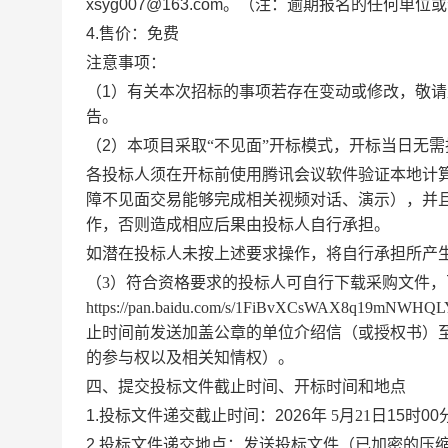
xsyg00
7
@163.com
。（注：逾期报名的任何单位或
4
.
售价：免费
注意事项：
（
1
）有关本次招标的事项若存在变动或修改，敬请
告。
（
2
）本项目采取
“
不见面
”
开标模式，开标当日无需
各投标人须在开标前使用腾讯会议软件验证本地计
障不见面交易能够完成相关视频对话、演示），并
作，否则造成相应后果由投标人自行承担。
如潜在投标人未按上述要求操作，将自行承担所产
（
3
）
符合资格要求的投标人可自行下载采购文件，
https://pan.baidu.com/s/1FiBvXCsWAX8q19mNWH
止时间前发送加盖公章的单位介绍信（或授权书）
的参与权以及相关知情权）
。
四、提交投标文件截止时间、开标时间和地点
1
.
投标文件递交截止时间：
202
6
年
5
月
21
日
15
时
00
2
.
投标文件递交地点：发送投标文件（已加密的压