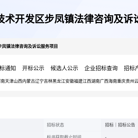
技术开发区步凤镇法律咨询及诉
步凤镇法律咨询及诉讼服务项目
标通知
开标公示
候选人公示
企业招标查询
招标
河南
天津
山西
内蒙古
辽宁
吉林
黑龙江
安徽
福建
江西
湖南
广西
海南
重庆
贵州
招标状态
招标｜招标公告
标书获取截止时间