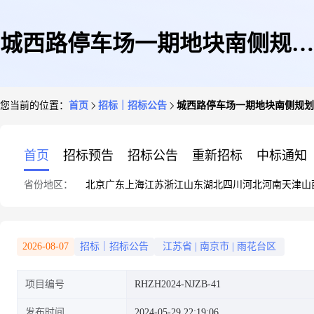
城西路停车场一期地块南侧规划
您当前的位置：
首页
招标｜招标公告
城西路停车场一期地块南侧规划
道路工程及管线迁移工程质量检
首页
招标预告
招标公告
重新招标
中标通知
省份地区：
北京
广东
上海
江苏
浙江
山东
湖北
四川
河北
河南
天津
山
测招标公告
2026-08-07
招标｜招标公告
江苏省
|
南京市
|
雨花台区
项目编号
RHZH2024-NJZB-41
发布时间
2024-05-29 22:19:06