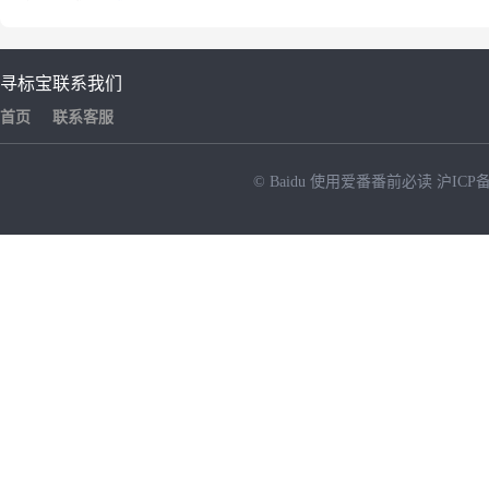
寻标宝
联系我们
首页
联系客服
© Baidu
使用爱番番前必读
沪ICP备
NEW
HOT
暂时没有搜索结果…