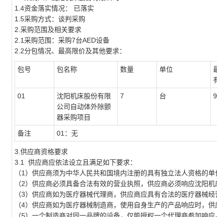
1.4资金落实情况：
已落实
1.5采购方式：谈判采购
2.采购范围及相关要求
2.1采购范围：采购7台AED设备
2.2分包情况、最高限价及其他要求：
包号
包名称
数量
单位
01
沈阳机床股份有限
7
台
9
公司自动体外除颤
器采购项目
备注
01：无
3.供应商资格要求
3.1 供应商应依法设立且满足如下要求：
（
1）
供应商须为中华人民共和国境内注册的具有独立法人资格的单
（
2
）
供应商必须具备合法有效的营业执照
，
供应商必须响应沈阳机
（
3）供应商如为医疗器械代理商，供应商应具有合法的医疗器械经
（
4）供应商如为医疗器械制造商，使用自身生产的产品响应时，供
（
5）一个制造商对同一品牌的设备，仅能授权一个代理商参加响应