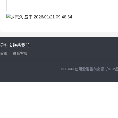
寻标宝
联系我们
首页
联系客服
© Baidu
使用爱番番前必读
沪ICP备
NEW
HOT