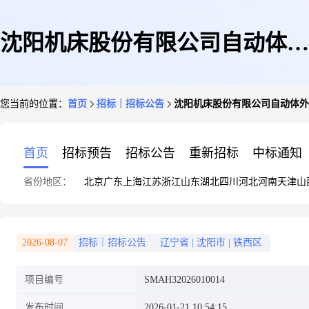
沈阳机床股份有限公司自动体外
您当前的位置：
首页
招标｜招标公告
沈阳机床股份有限公司自动体外
除颤器采购项目采购公告
首页
招标预告
招标公告
重新招标
中标通知
省份地区：
北京
广东
上海
江苏
浙江
山东
湖北
四川
河北
河南
天津
山
2026-08-07
招标｜招标公告
辽宁省
|
沈阳市
|
铁西区
项目编号
SMAH32026010014
发布时间
2026-01-21 10:54:15