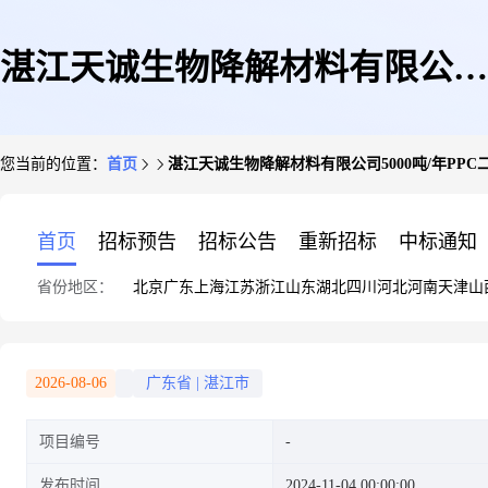
湛江天诚生物降解材料有限公司
您当前的位置：
首页
湛江天诚生物降解材料有限公司5000吨/年PP
5000吨/年PPC二元醇产业化装
首页
招标预告
招标公告
重新招标
中标通知
省份地区：
北京
广东
上海
江苏
浙江
山东
湖北
四川
河北
河南
天津
山
置项目一期(年产200t助剂项目)
2026-08-06
广东省
|
湛江市
项目编号
环境影响报告书报批前公示
发布时间
2024-11-04 00:00:00