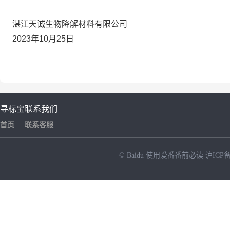
湛江天诚生物降解材料有限公司
2023年10月25日
寻标宝
联系我们
首页
联系客服
© Baidu
使用爱番番前必读
沪ICP备
NEW
HOT