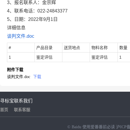
3、报名联系人：金宗辉
4、联系电话：022-24843377
5、日期：2022年9月1日
详细信息
谈判文件.doc
#
产品目录
送货地点
物料名称
数量
1
鉴定评估
鉴定评估
1
附件下载
谈判文件.doc
下载
寻标宝
联系我们
首页
联系客服
© Baidu
使用爱番番前必读
沪ICP备