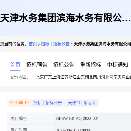
天津水务集团滨海水务有限公司
您当前的位置：
首页
招标｜招标公告
天津水务集团滨海水务有限公司
吸收合并天津华纺水务有限公司
首页
招标预告
招标公告
重新招标
中标通知
省份地区：
北京
广东
上海
江苏
浙江
山东
湖北
四川
河北
河南
天津
山
社会稳定风险评估服务采购项目
2026-08-10
招标｜招标公告
天津市
|
东丽区
项目编号
BHSW-BB-AQ-2022-001
谈判公告
发布时间
2022-09-01 00:00:00