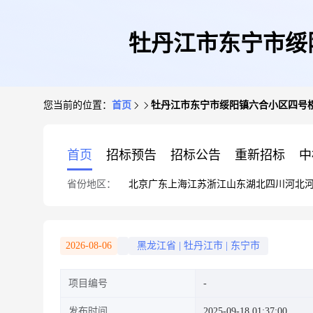
牡丹江市东宁市绥阳
您当前的位置：
首页
牡丹江市东宁市绥阳镇六合小区四号楼6
首页
招标预告
招标公告
重新招标
中
省份地区：
北京
广东
上海
江苏
浙江
山东
湖北
四川
河北
2026-08-06
黑龙江省
|
牡丹江市
|
东宁市
项目编号
发布时间
2025-09-18 01:37:00