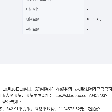
开标时间
预算金额
101.49万元
中标金额
年
10
月
10
日
10时止
（延时除外）
在
绥芬河市
人民法院
阿里巴巴
河市
人民法院，
法院主页
网址：
https://sf.taobao.com/0453/03?
，现公告如下：
342.91平方米，网络平均价：1124573.52元，起拍价：