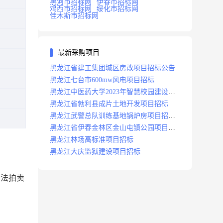
黑河市招标网
伊春市招标网
鸡西市招标网
绥化市招标网
佳木斯市招标网
最新采购项目
黑龙江省建工集团城区房改项目招标公告
黑龙江七台市600mw风电项目招标
黑龙江中医药大学2023年智慧校园建设项
目招标公告
黑龙江省勃利县成片土地开发项目招标
黑龙江武警总队训练基地锅炉房项目招标
公示
黑龙江省伊春金林区金山屯镇公园项目招
标公告
黑龙江林场高标准项目招标
黑龙江大庆监狱建设项目招标
司法拍卖