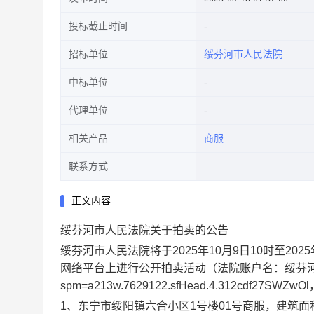
投标截止时间
招标单位
绥芬河市人民法院
中标单位
代理单位
相关产品
商服
联系方式
正文内容
绥芬河市
人民法院关于拍卖的公告
绥芬河市
人民法院将于
20
25
年
10
月
9
日
10
时至
20
25
网络平台上进行公开拍卖活动
（法院账户名
：
绥芬
spm=a213w.7629122.sfHead.4.312cdf27SWZwOl
1、东宁市绥阳镇六合小区1号楼01号商服，建筑面积：