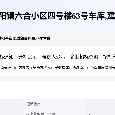
镇六合小区四号楼63号车库,建筑
3号车库,建筑面积20.49平方米
标通知
开标公示
候选人公示
企业招标查询
招标
河南
天津
山西
内蒙古
辽宁
吉林
黑龙江
安徽
福建
江西
湖南
广西
海南
重庆
贵州
招标状态
标书获取截止时间