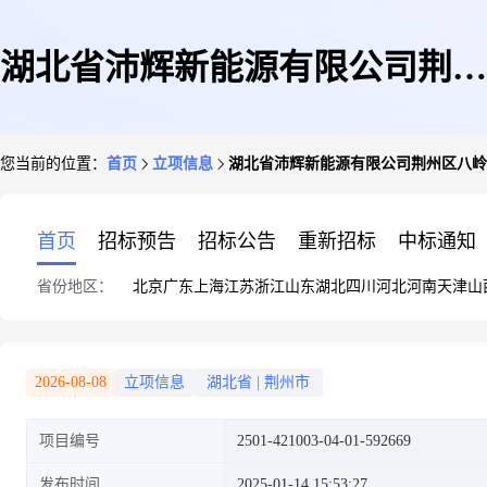
湖北省沛辉新能源有限公司荆州
您当前的位置：
首页
立项信息
湖北省沛辉新能源有限公司荆州区八岭山
区八岭山镇童桥村二组30号
首页
招标预告
招标公告
重新招标
中标通知
省份地区：
北京
广东
上海
江苏
浙江
山东
湖北
四川
河北
河南
天津
山
22KW屋顶分布式光伏发电项目
2026-08-08
立项信息
湖北省
|
荆州市
项目编号
2501-421003-04-01-592669
(吴年兵)
发布时间
2025-01-14 15:53:27