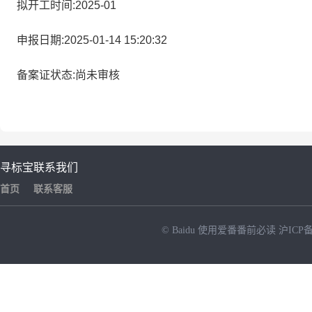
拟开工时间:2025-01
申报日期:2025-01-14 15:20:32
备案证状态:尚未审核
寻标宝
联系我们
首页
联系客服
© Baidu
使用爱番番前必读
沪ICP备
NEW
HOT