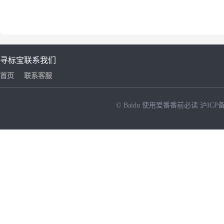
寻标宝
联系我们
首页
联系客服
© Baidu
使用爱番番前必读
沪ICP备
NEW
HOT