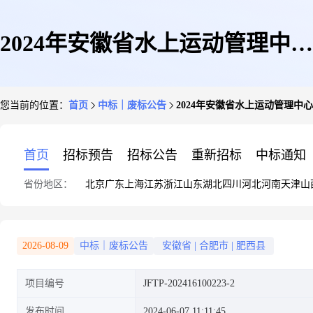
2024年安徽省水上运动管理中心
您当前的位置：
首页
中标｜废标公告
2024年安徽省水上运动管理中
临时器材架隐患排除项目(二次)
首页
招标预告
招标公告
重新招标
中标通知
省份地区：
北京
广东
上海
江苏
浙江
山东
湖北
四川
河北
河南
天津
山
终止公告
2026-08-09
中标｜废标公告
安徽省
|
合肥市
|
肥西县
项目编号
JFTP-202416100223-2
发布时间
2024-06-07 11:11:45