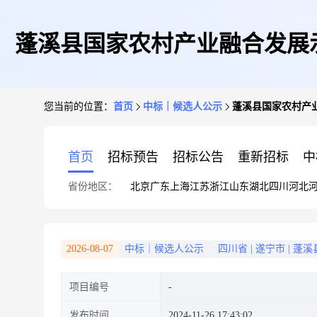
蓬溪县国家农村产业融合发展示
您当前的位置：
首页
中标｜候选人公示
蓬溪县国家农村产业
首页
招标预告
招标公告
重新招标
中
省份地区：
北京
广东
上海
江苏
浙江
山东
湖北
四川
河北
2026-08-07
中标｜候选人公示
四川省
|
遂宁市
|
蓬溪
项目编号
发布时间
2024-11-26 17:43:02