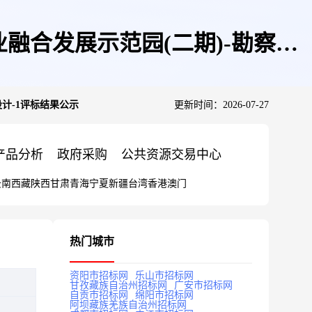
融合发展示范园(二期)-勘察设
计-1评标结果公示
更新时间：2026-07-27
产品分析
政府采购
公共资源交易中心
云南
西藏
陕西
甘肃
青海
宁夏
新疆
台湾
香港
澳门
热门城市
资阳市招标网
乐山市招标网
甘孜藏族自治州招标网
广安市招标网
自贡市招标网
绵阳市招标网
阿坝藏族羌族自治州招标网