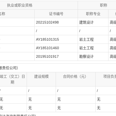
执业或职业资格
职称
名称
证书编号
职称专业
20215102498
建筑设计
高
/
/
/
）
AY185101315
岩土工程
高
）
AY185101460
岩土工程
高
20195101917
勘察设计
高
限责任公司）
竣工（交工）日
建设规模
合同价格（元）
项目负
期
/
/
/
/
无
无
无
无
无
无
无
无