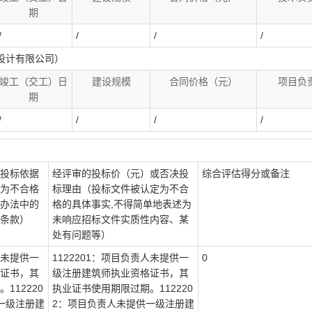
期
/
/
/
/
设计有限公司）
竣工（交工）日
建设规模
合同价格（元）
项目负
期
/
/
/
/
投标依据
经评审的投标价（元）或否决投
综合评估得分或备注
为不合格
标理由（投标文件被认定为不合
办法中的
格的具体事实,不得简单地表述为
条款）
未响应招标文件实质性内容、某
处有问题等）
人未提供一
1122201：项目负责人未提供一
0
证书，其
级注册建筑师执业资格证书，其
112220
执业证书使用期限过期。112220
一级注册建
2：项目负责人未提供一级注册建