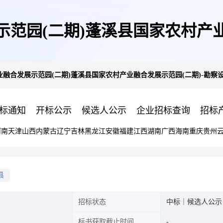
范园(二期)蓬溪县国家农村产业
融合发展示范园(二期)蓬溪县国家农村产业融合发展示范园(二期)-勘察设
计-1评标结果公示
标通知
开标公示
候选人公示
企业招标查询
招标
河南
天津
山西
内蒙古
辽宁
吉林
黑龙江
安徽
福建
江西
湖南
广西
海南
重庆
贵州
县
招标状态
中标｜候选人公示
标书获取截止时间