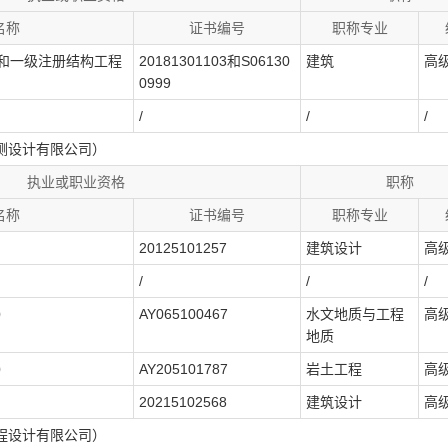
名称
证书编号
职称专业
和一级注册结构工程
20181301103和S06130
建筑
高
0999
/
/
/
测设计有限公司）
执业或职业资格
职称
名称
证书编号
职称专业
20125101257
建筑设计
高
/
/
/
）
AY065100467
水文地质与工程
高
地质
）
AY205101787
岩土工程
高
20215102568
建筑设计
高
程设计有限公司）