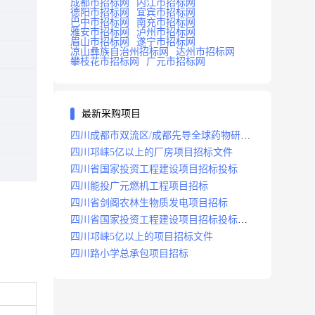
成都市招标网
内江市招标网
德阳市招标网
宜宾市招标网
巴中市招标网
南充市招标网
雅安市招标网
泸州市招标网
眉山市招标网
遂宁市招标网
凉山彝族自治州招标网
达州市招标网
攀枝花市招标网
广元市招标网
最新采购项目
四川成都市双流区/成都先导全球药物研发
生产基地(一期)(dj)项目招标标段
四川邛崃5亿以上的厂房项目招标文件
四川省国家投资工程建设项目招标投标
四川能投广元燃机工程项目招标
四川省剑阁农林生物质发电项目招标
四川省国家投资工程建设项目招标投标
2008年版
四川邛崃5亿以上的项目招标文件
四川路小学总承包项目招标