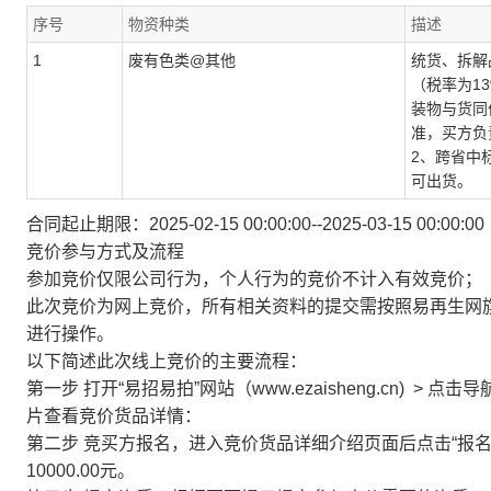
序号
物资种类
描述
1
废有色类@其他
统货、拆解
（税率为1
装物与货同
准，买方负
2、跨省中
可出货。
合同起止期限：
2025-02-15 00:00:00--2025-03-15 00:00:00
竞价参与方式及流程
参加竞价仅限公司行为，个人行为的竞价不计入有效竞价；
此次竞价为网上竞价，所有相关资料的提交需按照易再生网旗下竞价平
进行操作。
以下简述此次线上竞价的主要流程：
第一步
打开“易招易拍”网站（www.ezaisheng.cn) 
片查看竞价货品详情：
第二步
竞买方报名，进入竞价货品详细介绍页面后点击“报名
10000.00元。