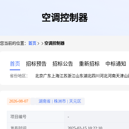
空调控制器
您当前的位置：
首页
空调控制器
首页
招标预告
招标公告
重新招标
中标通知
省份地区：
北京
广东
上海
江苏
浙江
山东
湖北
四川
河北
河南
天津
山
2026-08-07
湖南省
|
株洲市
|
天元区
项目编号
发布时间
2025-02-15 10:22:10