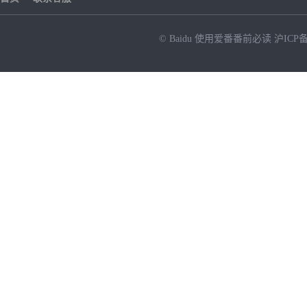
© Baidu
使用爱番番前必读
沪ICP备
NEW
HOT
暂时没有搜索结果…