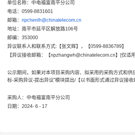
单位名称：中电福富南平分公司
电话：0599-8831601
邮箱：
npchenlh@chinatelecom.cn
地址：南平市延平区解放路106号
邮编：353000
异议联系人和联系方式:【
张文辉
】，【
0599-8836789
】
【异议接收邮箱：【
npzhangwh@chinatelecom.cn
】[仅适
公示期间，如果对本项目采购内容、拟采用的采购方式和供
标-采购异议
-提出异议”模块提出/【以书面形式
通过异议接收
采购人：中电福富南平分公司
日期：202
4
-
6
-
17