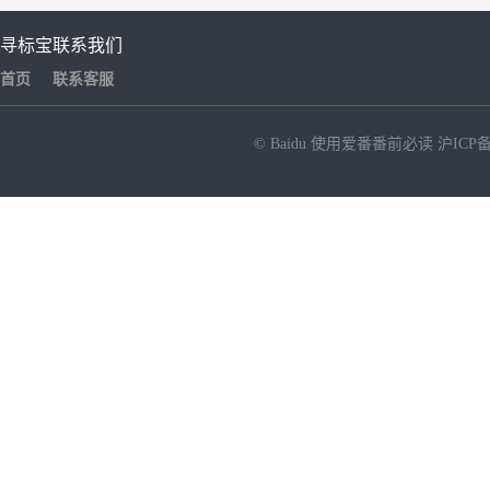
寻标宝
联系我们
首页
联系客服
© Baidu
使用爱番番前必读
沪ICP备
NEW
HOT
暂时没有搜索结果…