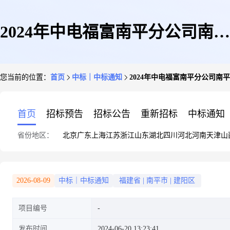
2024年中电福富南平分公司南平
您当前的位置：
首页
中标｜中标通知
2024年中电福富南平分公司南
市公安局机动车驾驶人(建阳)考
首页
招标预告
招标公告
重新招标
中标通知
省份地区：
北京
广东
上海
江苏
浙江
山东
湖北
四川
河北
河南
天津
山
试训练中心信息化项目物资(佳
2026-08-09
中标｜中标通知
福建省
|
南平市
|
建阳区
项目编号
彩)单一来源采购公示
发布时间
2024-06-20 13:23:41