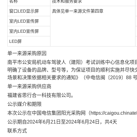
名称
技术和服务要求
窗口
LED显示屏
具体见单一来源文件第四章
室内
LED宣传屏
室内
LED宣传屏
LED屏
单一来源采购原因
南平市公安局机动车驾驶人（建阳）考试训练中心信息化项
明确了设备的品牌、型号等，为保证项目的顺利实施并尽快
场景和决策依据相关要求的通知》（中电信闽〔2019〕88
单一来源采购供应商
福建省思行合一科技有限公司
。
公示媒介和期限
本次公示在中国电信集团阳光采购网（
https://caigou.chin
公示期自202
4
年
6
月
21
日至202
4
年
6
月
24
日，共
4
天
联系方式