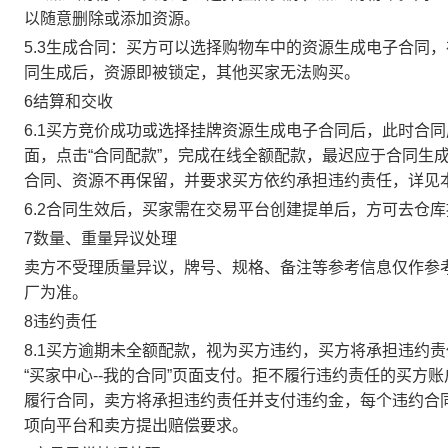
以随意删除或添加资源。
5.3生成合同：买方可以选择购物车中的资源生成电子合同
同生成后，资源即被锁定，其他买家无法购买。
6结算和交收
6.1买方竞价成功或选择挂牌资源生成电子合同后，此时合同
面，点击“合同配款”，完成在线全额配款，最迟应于合同生成当
合同、资源不再保留，并要求买方依约承担违约责任，详见
6.2合同生效后，买家需在交易平台创建提单后，方可去仓
7数量、重量异议处理
卖方不受理质量异议，牌号、规格、备注等参考信息仅作参
厂为准。
8违约责任
8.1买方逾期未全额配款，视为买方违约，买方将承担违约
“买家中心--我的合同”页面支付。拒不履行违约责任的买
履行合同，卖方将承担违约责任并支付违约金，每个违约合同
项向平台和卖方提出赔偿要求。