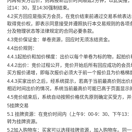
内再有买方出价，则再按新出价时间顺延2分钟，以此类推
过14：30，至14:30强制结束。
4.2买方回应是指买方会员，在竞价结束前通过交易系统表
取得竞价权，即表示同意接受并遵照执行本交易规则的各项
分及物理状态等法律规定的合同必要条款。
4.3竞价保证金：单卷资源，回应时无须冻结资金。
4.4出价规则：
4.4.1起拍价和加价梯度：出价以每个单卷为标的物，起拍
4.4.2出价：竞价过程公开，竞价开始后所有回应成功的
买方报价递增，即每次报价必须大于前一个报价且为价格梯
4.4.3买家出价之后，经系统提示，若高于当前最高价则
相近时间出价的情况，系统当前最高价可能已高于页面显示
4.5竞价结束后，系统自动按照价格优先原则确定买受方，
5挂牌交易
5.1 挂牌资源：在竞价时间内（上午9：00-9：30、下午1
转为挂牌资源。
5.2加入购物车：买家可以选择挂牌资源，加入购物车。同