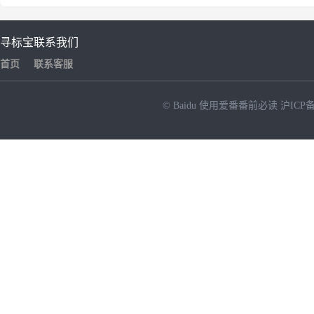
寻标宝
联系我们
首页
联系客服
© Baidu
使用爱番番前必读
沪ICP备
NEW
HOT
暂时没有搜索结果…