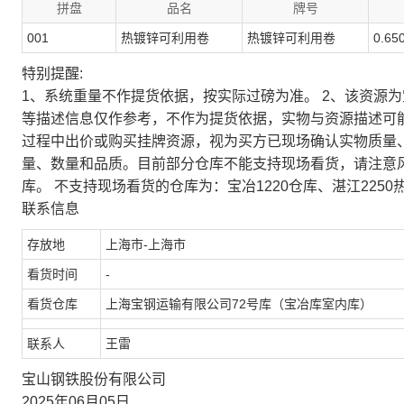
拼盘
品名
牌号
001
热镀锌可利用卷
热镀锌可利用卷
0.65
特别提醒:
1、系统重量不作提货依据，按实际过磅为准。 2、该资源
等描述信息仅作参考，不作为提货依据，实物与资源描述可
过程中出价或购买挂牌资源，视为买方已现场确认实物质量
量、数量和品质。目前部分仓库不能支持现场看货，请注意
库。 不支持现场看货的仓库为：宝冶1220仓库、湛江2250
联系信息
存放地
上海市-上海市
看货时间
-
看货仓库
上海宝钢运输有限公司72号库（宝冶库室内库）
联系人
王雷
宝山钢铁股份有限公司
2025年06月05日