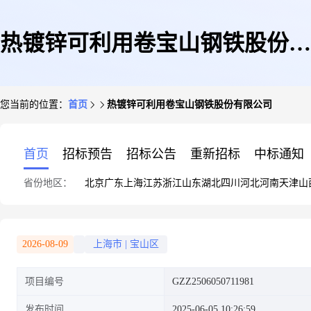
热镀锌可利用卷宝山钢铁股份有
您当前的位置：
首页
热镀锌可利用卷宝山钢铁股份有限公司
限公司
首页
招标预告
招标公告
重新招标
中标通知
省份地区：
北京
广东
上海
江苏
浙江
山东
湖北
四川
河北
河南
天津
山
2026-08-09
上海市
|
宝山区
项目编号
GZZ2506050711981
发布时间
2025-06-05 10:26:59