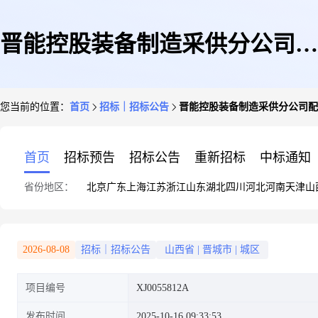
晋能控股装备制造采供分公司配
您当前的位置：
首页
招标｜招标公告
晋能控股装备制造采供分公司配件
件2025年10月钻机(重庆院)配件
首页
招标预告
招标公告
重新招标
中标通知
省份地区：
北京
广东
上海
江苏
浙江
山东
湖北
四川
河北
河南
天津
山
采购采购公告(晋能控股装备制
2026-08-08
招标｜招标公告
山西省
|
晋城市
|
城区
项目编号
XJ0055812A
造集团有限公司)
发布时间
2025-10-16 09:33:53