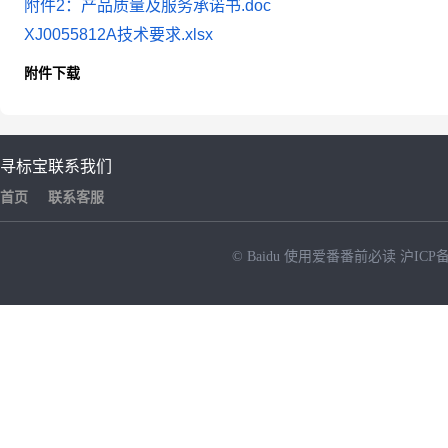
附件2：产品质量及服务承诺书.doc
XJ0055812A技术要求.xlsx
附件下载
寻标宝
联系我们
首页
联系客服
© Baidu
使用爱番番前必读
沪ICP备
NEW
HOT