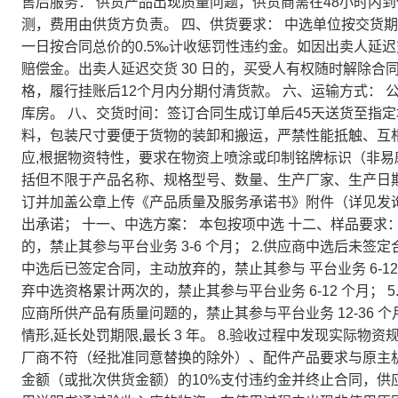
售后服务： 供货产品出现质量问题，供货商需在48小时内
测，费用由供货方负责。 四、供货要求： 中选单位按交货
一日按合同总价的0.5‰计收惩罚性违约金。如因出卖人延
赔偿金。出卖人延迟交货 30 日的，买受人有权随时解除合
格，履行挂账后12个月内分期付清货款。 六、运输方式： 
库房。 八、交货时间：签订合同生成订单后45天送货至指定
料，包装尺寸要便于货物的装卸和搬运，严禁性能抵触、互
应,根据物资特性，要求在物资上喷涂或印制铭牌标识（非
括但不限于产品名称、规格型号、数量、生产厂家、生产日期
订并加盖公章上传《产品质量及服务承诺书》附件（详见发
出承诺； 十一、中选方案： 本包按项中选 十二、样品要求：
的，禁止其参与平台业务 3-6 个月； 2.供应商中选后未签定
中选后已签定合同，主动放弃的，禁止其参与 平台业务 6-1
弃中选资格累计两次的，禁止其参与平台业务 6-12 个月； 5
应商所供产品有质量问题的，禁止其参与平台业务 12-36 个
情形,延长处罚期限,最长 3 年。 8.验收过程中发现实际
厂商不符（经批准同意替换的除外）、配件产品要求与原主
金额（或批次供货金额）的10%支付违约金并终止合同，供