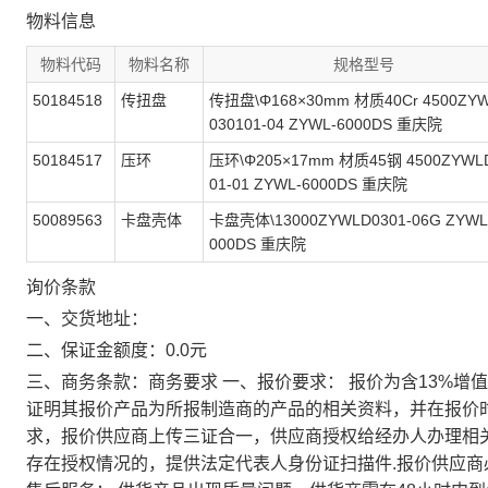
物料信息
物料代码
物料名称
规格型号
50184518
传扭盘
传扭盘\Φ168×30mm 材质40Cr 4500ZY
030101-04 ZYWL-6000DS 重庆院
50184517
压环
压环\Φ205×17mm 材质45钢 4500ZYWL
01-01 ZYWL-6000DS 重庆院
50089563
卡盘壳体
卡盘壳体\13000ZYWLD0301-06G ZYWL
000DS 重庆院
询价条款
一、交货地址：
二、保证金额度：0.0元
三、商务条款：商务要求 一、报价要求： 报价为含13%增
证明其报价产品为所报制造商的产品的相关资料，并在报价
求，报价供应商上传三证合一，供应商授权给经办人办理相
存在授权情况的，提供法定代表人身份证扫描件.报价供应商