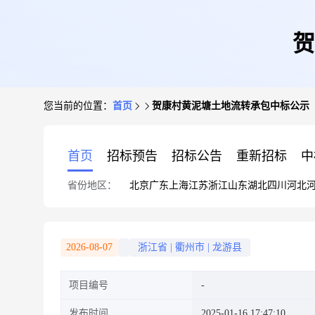
贺
您当前的位置：
首页
贺康村黄泥塘土地流转承包中标公示
首页
招标预告
招标公告
重新招标
中
省份地区：
北京
广东
上海
江苏
浙江
山东
湖北
四川
河北
2026-08-07
浙江省
|
衢州市
|
龙游县
项目编号
发布时间
2025-01-16 17:47:10