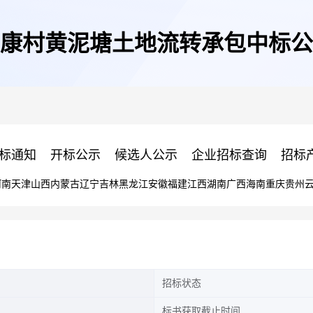
康村黄泥塘土地流转承包中标公
标通知
开标公示
候选人公示
企业招标查询
招标
河南
天津
山西
内蒙古
辽宁
吉林
黑龙江
安徽
福建
江西
湖南
广西
海南
重庆
贵州
招标状态
标书获取截止时间