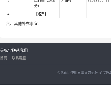
3
塑料袋（20公
无品牌
71817138499
分）
4
【运费】
六、其他补充事宜:
寻标宝
联系我们
首页
联系客服
© Baidu
使用爱番番前必读
沪ICP备
NEW
HOT