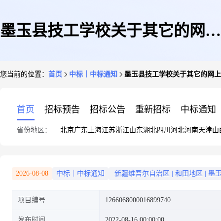
墨玉县技工学校关于其它的网上
您当前的位置：
首页
中标｜中标通知
墨玉县技工学校关于其它的网上
超市采购项目成交公告
首页
招标预告
招标公告
重新招标
中标通知
省份地区：
北京
广东
上海
江苏
浙江
山东
湖北
四川
河北
河南
天津
山
2026-08-08
中标｜中标通知
新疆维吾尔自治区
|
和田地区
|
墨
项目编号
1266068000016899740
发布时间
2022-08-16 00:00:00