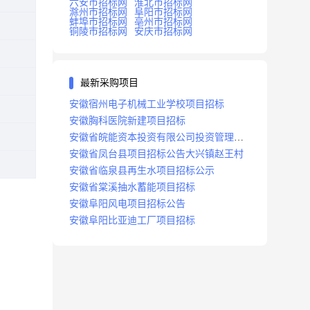
六安市招标网
淮北市招标网
滁州市招标网
阜阳市招标网
蚌埠市招标网
亳州市招标网
铜陵市招标网
安庆市招标网
最新采购项目
安徽宿州电子机械工业学校项目招标
安徽胸科医院新建项目招标
安徽省皖能资本投资有限公司投资管理系
统建设项目招标
安徽省凤台县项目招标公告大兴镇赵王村
安徽省临泉县再生水项目招标公示
安徽省棠溪抽水蓄能项目招标
安徽阜阳风电项目招标公告
安徽阜阳比亚迪工厂项目招标