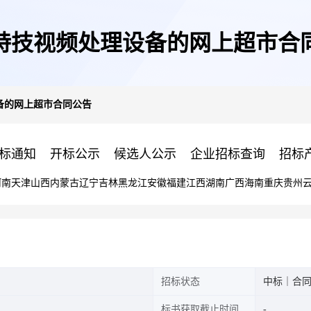
特技视频处理设备的网上超市合
备的网上超市合同公告
标通知
开标公示
候选人公示
企业招标查询
招标
河南
天津
山西
内蒙古
辽宁
吉林
黑龙江
安徽
福建
江西
湖南
广西
海南
重庆
贵州
招标状态
中标｜合
标书获取截止时间