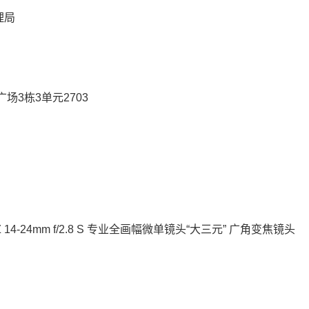
理局
3栋3单元2703
 14-24mm f/2.8 S 专业全画幅微单镜头“大三元” 广角变焦镜头