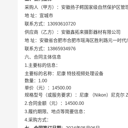
采购人（甲方）：
安徽扬子鳄国家级自然保护区管
地 址：
宣城市
联系方式：
13093610720
供应商（乙方）：
安徽鑫拓来摄影器材有限公司
地 址：
安徽省合肥市合肥市瑶海区胜利路元一时代广场
联系方式：
13865934976
六、合同主体信息
1.主要标的信息：
主要标的名称：
尼康 特技视频处理设备
数量：
1.00
单价（元）：
14500.00
规格型号（或服务要求）：
尼康 （Nikon）尼克尔 Z
2.合同金额（元）：
14500.00
3.履约期限、地点等简要信息：
4.采购方式：