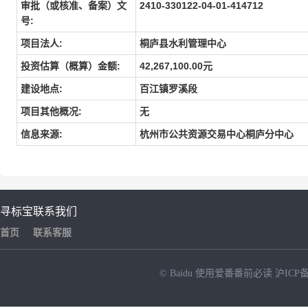
审批（或核准、备案）文
2410-330122-04-01-414712
号:
项目法人:
桐庐县水利管理中心
投资估算（概算）金额:
42,267,100.00元
建设地点:
百江镇罗溪段
项目其他概况:
无
信息来源:
杭州市公共资源交易中心桐庐分中心
寻标宝
联系我们
首页
联系客服
© Baidu
使用爱番番前必读
沪ICP备