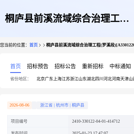
桐庐县前溪流域综合治理工程
您当前的位置：
首页
桐庐县前溪流域综合治理工程(罗溪段)[A330122015
(罗溪段)[A3301220150980072]
首页
招标预告
招标公告
重新招标
中标通知
省份地区：
北京
广东
上海
江苏
浙江
山东
湖北
四川
河北
河南
天津
山
2026-08-06
浙江省
|
杭州市
|
桐庐县
项目编号
2410-330122-04-01-414712
发布时间
2025-01-23 17:47:07