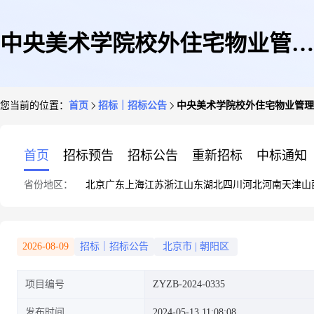
中央美术学院校外住宅物业管理
您当前的位置：
首页
招标｜招标公告
中央美术学院校外住宅物业管理
服务采购项目竞争性谈判公告
首页
招标预告
招标公告
重新招标
中标通知
省份地区：
北京
广东
上海
江苏
浙江
山东
湖北
四川
河北
河南
天津
山
2026-08-09
招标｜招标公告
北京市
|
朝阳区
项目编号
ZYZB-2024-0335
发布时间
2024-05-13 11:08:08