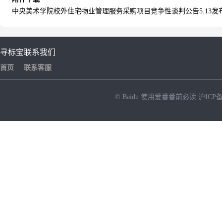
中央美术学院校外住宅物业管理服务采购项目竞争性谈判公告5.13发布版
寻标宝
联系我们
首页
联系客服
© Baidu
使用爱番番前必读
沪ICP备
NEW
HOT