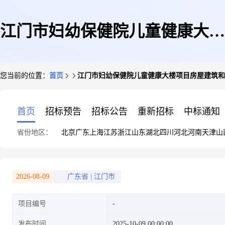
江门市妇幼保健院儿童健康大楼
您当前的位置：
首页
江门市妇幼保健院儿童健康大楼项目房屋建筑和
项目房屋建筑和市政基础设施工
首页
招标预告
招标公告
重新招标
中标通知
省份地区：
北京
广东
上海
江苏
浙江
山东
湖北
四川
河北
河南
天津
山
程竣工验收备案
2026-08-09
广东省
|
江门市
项目编号
发布时间
2025-10-09 00:00:00