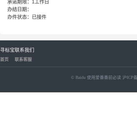
承诺期限：1工作日
办结日期：
办件状态：已接件
寻标宝
联系我们
首页
联系客服
© Baidu
使用爱番番前必读
沪ICP备
NEW
HOT