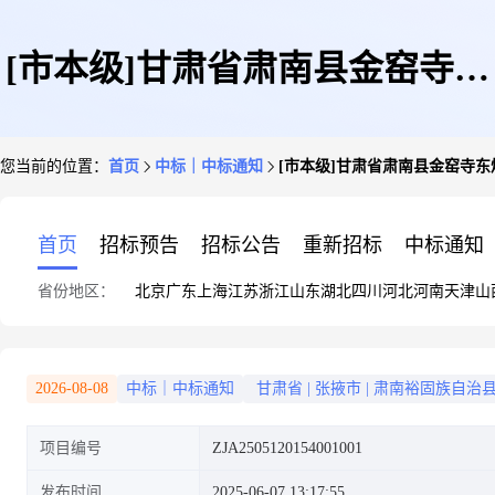
[市本级]甘肃省肃南县金窑寺东
您当前的位置：
首页
中标｜中标通知
[市本级]甘肃省肃南县金窑寺东煤
煤炭普查(2024年续作)
首页
招标预告
招标公告
重新招标
中标通知
省份地区：
北京
广东
上海
江苏
浙江
山东
湖北
四川
河北
河南
天津
山
2026-08-08
中标｜中标通知
甘肃省
|
张掖市
|
肃南裕固族自治
项目编号
ZJA2505120154001001
发布时间
2025-06-07 13:17:55