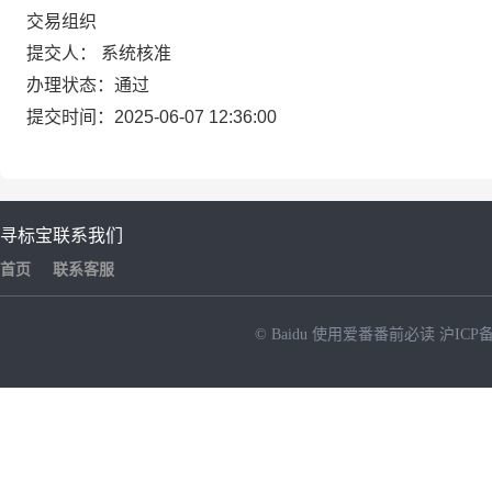
交易组织
提交人：
系统核准
办理状态：通过
提交时间：2025-06-07 12:36:00
寻标宝
联系我们
首页
联系客服
© Baidu
使用爱番番前必读
沪ICP备
NEW
HOT