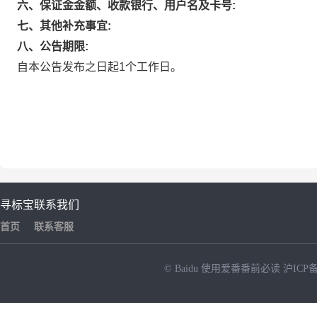
六、保证金金额、收款银行、用户名及卡号:
七、其他补充事宜:
八、公告期限:
自本公告发布之日起1个工作日。
寻标宝
联系我们
首页
联系客服
© Baidu
使用爱番番前必读
沪ICP备
NEW
HOT