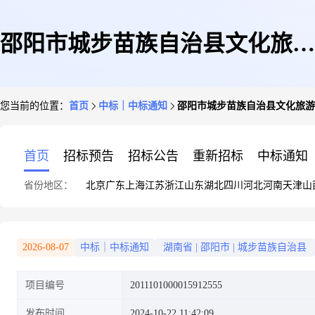
邵阳市城步苗族自治县文化旅游
您当前的位置：
首页
中标｜中标通知
邵阳市城步苗族自治县文化旅游
广电体育局关于其它乒乓球用品
首页
招标预告
招标公告
重新招标
中标通知
省份地区：
北京
广东
上海
江苏
浙江
山东
湖北
四川
河北
河南
天津
山
的网上超市采购项目成交公告
2026-08-07
中标｜中标通知
湖南省
|
邵阳市
|
城步苗族自治县
项目编号
2011101000015912555
发布时间
2024-10-22 11:42:09