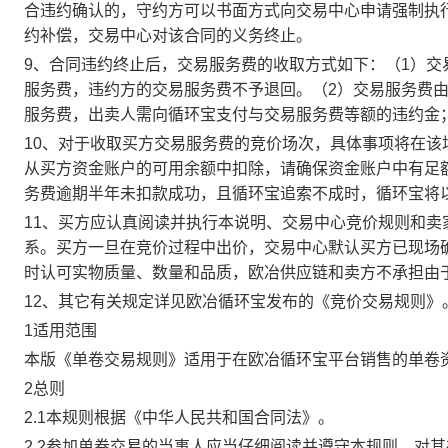
合违约确认的，守约方可以书面方式向交易中心申请强制执
约补偿，交易中心对该合同的义务终止。
9、合同违约终止后，交易服务费的收取方式如下：（1）
服务费，违约方的交易服务费不予退回。（2）交易服务费
服务费，出卖人需向循环宝支付与交易服务费等额的违约金
10、对于收取买方交易服务费的竞价场次，具体事项将在
从买方资金账户的可用余额中扣除，请确保资金账户中有足
务费逾期半年未扣款成功，且循环宝追索不成时，循环宝将
11、买方应认真阅读并执行本说明、交易中心竞价规则和
系。买方一旦在竞价过程中出价，交易中心默认买方已现场
时认可实物质量、数量和品质，欧冶供应链和卖方不承担由
12、其它有关规定详见欧冶循环宝发布的《竞价交易规则》
1适用范围
本版《单卷交易规则》适用于在欧冶循环宝平台销售的单卷
2总则
2.1本规则根据《中华人民共和国合同法》。
2.2参加单卷交易的当事人应当仔细阅读并遵守本规则，对