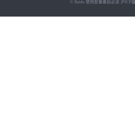
© Baidu
使用爱番番前必读
沪ICP备
NEW
HOT
暂时没有搜索结果…