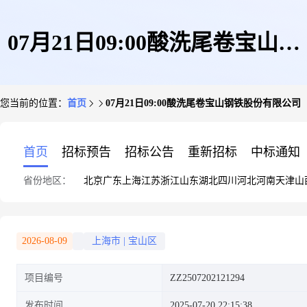
07月21日09:00酸洗尾卷宝山钢
您当前的位置：
首页
07月21日09:00酸洗尾卷宝山钢铁股份有限公司
铁股份有限公司
首页
招标预告
招标公告
重新招标
中标通知
省份地区：
北京
广东
上海
江苏
浙江
山东
湖北
四川
河北
河南
天津
山
2026-08-09
上海市
|
宝山区
项目编号
ZZ2507202121294
发布时间
2025-07-20 22:15:38