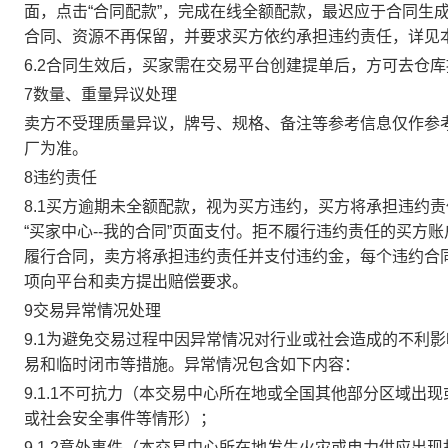
面，点击“合同配款”，完成在线全额配款，最迟应于合同生成当
合同、资源不再保留，并要求买方依约承担违约责任，详见
6.2合同生效后，买家需在交易平台创建提单后，方可去仓
7数量、重量异议处理
卖方不受理质量异议，牌号、规格、备注等参考信息仅作参
厂为准。
8违约责任
8.1买方逾期未全额配款，视为买方违约，买方将承担违约
“买家中心--我的合同”页面支付。拒不履行违约责任的买
履行合同，卖方将承担违约责任并支付违约金，每个违约合同
项向平台和卖方提出赔偿要求。
9交易异常情况处理
9.1为避免交易过程中因异常情况对行业或社会造成的不利
易和临时闭市等措施。异常情况包含如下内容：
9.1.1不可抗力（本交易中心所在地或全国其他部分区域
或社会安全事件等情形）；
9.1.2意外事件（本交易中心所在地发生火灾或电力供应出