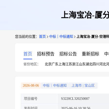
上海宝冶-厦
您当前的位置：
首页
中标｜中标通知
上海宝冶-厦分-空港
首页
招标预告
招标公告
重新招标
中
省份地区：
北京
广东
上海
江苏
浙江
山东
湖北
四川
河北
2026-08-06
中标｜中标通知
上海市
|
宝山区
项目编号
S3220CL320250007
发布时间
2025-06-16 10:38:56