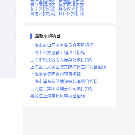
青浦区招标网
杨浦区招标网
黄浦区招标网
徐汇区招标网
长宁区招标网
静安区招标网
普陀区招标网
虹口区招标网
最新采购项目
上海市虹口区商务委员会项目招标
上海土石方运输工程项目招标
上海市松江区南大居菜场项目招标
上海第六人民医院东院扩建工程项目招标
上海宝冶集团雷州项目招标
上海市浦东新区地铁站装饰项目招标
上海建工集团深圳分公司项目招标
黑龙江上海电建风电项目招标