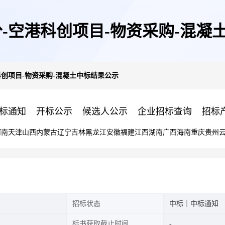
分-空港科创项目-物资采购-混凝
科创项目-物资采购-混凝土中标结果公示
标通知
开标公示
候选人公示
企业招标查询
招标
河南
天津
山西
内蒙古
辽宁
吉林
黑龙江
安徽
福建
江西
湖南
广西
海南
重庆
贵州
招标状态
中标｜中标通知
标书获取截止时间