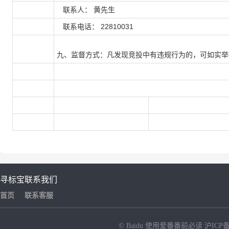
联系人：
黄先生
联系电话：
22810031
九、监督方式：凡发现竞投中有违规行为的，可如实举
寻标宝
联系我们
首页
联系客服
© Baidu
使用爱番番前必读
沪ICP备