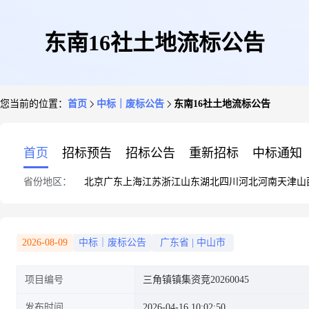
东南16社土地流标公告
您当前的位置：
首页
中标｜废标公告
东南16社土地流标公告
首页
招标预告
招标公告
重新招标
中标通知
省份地区：
北京
广东
上海
江苏
浙江
山东
湖北
四川
河北
河南
天津
山
2026-08-09
中标｜废标公告
广东省
|
中山市
项目编号
三角镇镇集资竞20260045
发布时间
2026-04-16 10:02:50