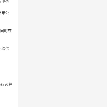
名审核
发布公
目同时在
此给供
采取远程