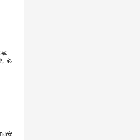
系统
牌，必
在西安