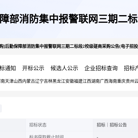
保障部消防集中报警联网三期二标
购]后勤保障部消防集中报警联网三期二标段2校级磋商采购公告(电子招投
标)
标通知
开标公示
候选人公示
企业招标查询
招标
河南
天津
山西
内蒙古
辽宁
吉林
黑龙江
安徽
福建
江西
湖南
广西
海南
重庆
贵州
招标状态
招标｜招标公告
标书获取截止时间