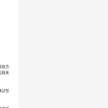
接收方
应商未
通过任