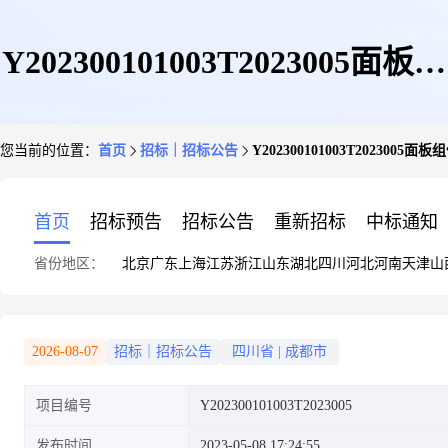
Y202300101003T2023005面板组
您当前的位置：
首页
招标｜招标公告
Y202300101003T2023005面
件、滤网组件询价公告
首页
招标预告
招标公告
重新招标
中标通知
省份地区：
北京
广东
上海
江苏
浙江
山东
湖北
四川
河北
河南
天津
山
(XJ023050801054)
2026-08-07
招标｜招标公告
四川省
|
成都市
项目编号
Y202300101003T2023005
发布时间
2023-05-08 17:24:55