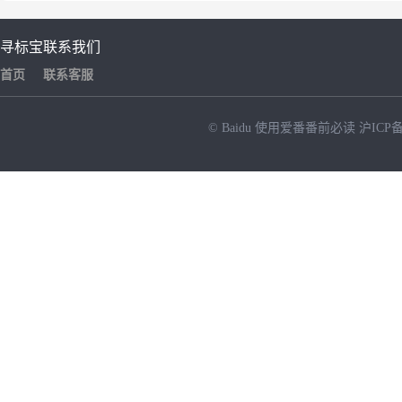
寻标宝
联系我们
首页
联系客服
© Baidu
使用爱番番前必读
沪ICP备
NEW
HOT
暂时没有搜索结果…