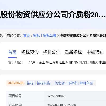
股份物资供应分公司介质粉2025
您当前的位置：
首页
招标｜招标公告
股份物资供应分公司介质粉2025
年02月第1068批次介质粉
首页
招标预告
招标公告
重新招标
中标通知
省份地区：
北京
广东
上海
江苏
浙江
山东
湖北
四川
河北
河南
天津
山
2026-08-08
招标｜招标公告
河北省
|
邯郸市
|
峰峰矿区
项目编号
W250201068
发布时间
2025-02-18 08:27:00