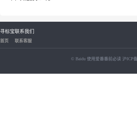
寻标宝
联系我们
首页
联系客服
© Baidu
使用爱番番前必读
沪ICP备
NEW
HOT