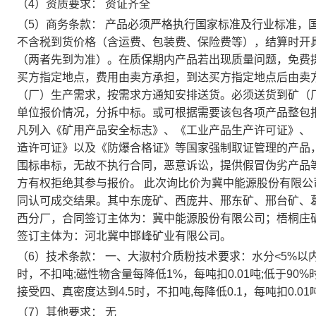
（4）资质要求： 资证齐全
（5）商务条款： 产品必须严格执行国家标准及行业标准，
不含税到货价格（含运费、包装费、保险费等），结算时开具
（两者先到为准）。在质保期内产品若出现质量问题，免费
买方指定地点，费用由卖方承担，到达买方指定地点后由卖
（厂）生产需求，按需求方通知安排送货。必须送货到矿（
单位报价情况，分拆中标。或可根据需要该包各项产品整包报
凡列入《矿用产品安全标志》、《工业产品生产许可证》、
造许可证》以及《防爆合格证》等国家强制取证管理的产品
围标串标，无故不执行合同，恶意诉讼，提供假冒伪劣产品
方有权拒绝其参与报价。 此次询比价为冀中能源股份有限
同认可成交结果。其中东庞矿、西庞井、邢东矿、邢台矿、
西分厂，合同签订主体为：冀中能源股份有限公司；梧桐庄
签订主体为：河北冀中邯峰矿业有限公司。
（6）技术条款： 一、大淑村介质粉技术要求：水分<5%以内
时，不扣吨;磁性物含量每降低1%，每吨扣0.01吨;低于90%
接受四、真密度达到4.5时，不扣吨,每降低0.1，每吨扣0.01
（7）其他要求： 无