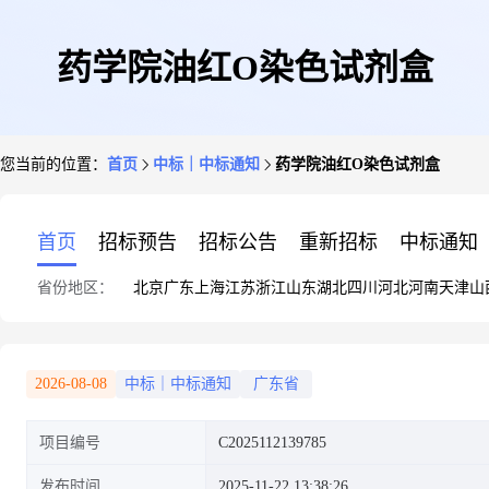
药学院油红O染色试剂盒
您当前的位置：
首页
中标｜中标通知
药学院油红O染色试剂盒
首页
招标预告
招标公告
重新招标
中标通知
省份地区：
北京
广东
上海
江苏
浙江
山东
湖北
四川
河北
河南
天津
山
2026-08-08
中标｜中标通知
广东省
项目编号
C2025112139785
发布时间
2025-11-22 13:38:26