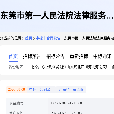
东莞市第一人民法院法律服务电
您当前的位置：
首页
中标｜合同公告
东莞市第一人民法院法律服务电
子卖场合同
首页
招标预告
招标公告
重新招标
中标通知
省份地区：
北京
广东
上海
江苏
浙江
山东
湖北
四川
河北
河南
天津
山
2026-08-08
中标｜合同公告
广东省
|
东莞市
项目编号
DDYJ-2025-1711860
发布时间
2025-12-31 15:45:03