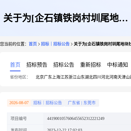
关于为[企石镇铁岗村圳尾地块
您当前的位置：
首页
招标｜招标公告
关于为[企石镇铁岗村圳尾地块社
社会稳定风险评估]公开选取[土
首页
招标预告
招标公告
重新招标
中标通知
省份地区：
北京
广东
上海
江苏
浙江
山东
湖北
四川
河北
河南
天津
山
地评估]机构的公告
2026-08-07
招标｜招标公告
广东省
|
东莞市
项目编号
4419001057606455652312221249
发布时间
2023-12-22 17:02:03