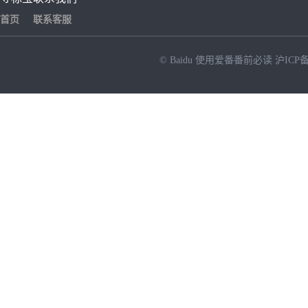
首页
联系客服
© Baidu
使用爱番番前必读
沪ICP备
NEW
HOT
暂时没有搜索结果…