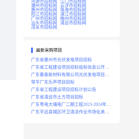
河源市招标网
江门市招标网
潮州市招标网
云浮市招标网
惠州市招标网
珠海市招标网
阳江市招标网
湛江市招标网
广州市招标网
梅州市招标网
汕头市招标网
清远市招标网
茂名市招标网
最新采购项目
广东省惠州市光伏发电项目招标
广东省工程建设项目招标投标信息公开目
录
广东春泰新材料有限公司光伏发电项目招
标
常平广东乐声项目招标
广东省工程建设项目招标计划公告
广东省清远市土方项目招标
广东粤电大埔电厂二期工程2023-2024年度
安保服务项目招标公告
广东平远县城区环卫清洁作业市场化承包
项目招标中标候选人公示