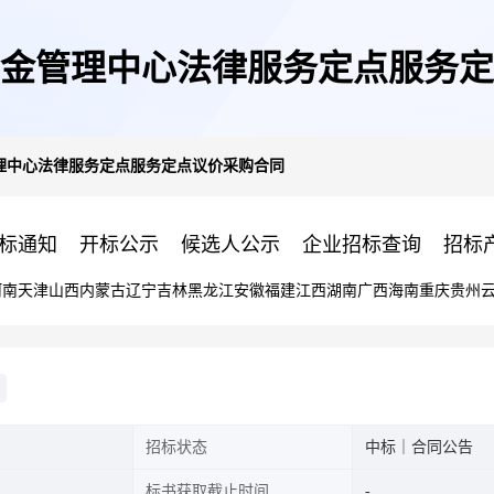
金管理中心法律服务定点服务定
理中心法律服务定点服务定点议价采购合同
标通知
开标公示
候选人公示
企业招标查询
招标
河南
天津
山西
内蒙古
辽宁
吉林
黑龙江
安徽
福建
江西
湖南
广西
海南
重庆
贵州
招标状态
中标｜合同公告
标书获取截止时间