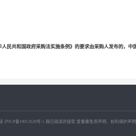
华人民共和国政府采购法实施条例》的要求由采购人发布的，中
。
读
沪ICP备19012628号-1
我已阅读并接受
爱番番免责声明
、
权利保护声明