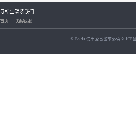
寻标宝
联系我们
首页
联系客服
© Baidu
使用爱番番前必读
沪ICP备
NEW
HOT
暂时没有搜索结果…