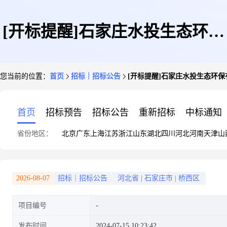
[开标提醒]石家庄水投生态环保
您当前的位置：
首页
招标｜招标公告
[开标提醒]石家庄水投生态环保
有限责任公司(桥东厂)除臭设施
首页
招标预告
招标公告
重新招标
中标通知
省份地区：
北京
广东
上海
江苏
浙江
山东
湖北
四川
河北
河南
天津
山
配件采购
2026-08-07
招标｜招标公告
河北省
|
石家庄市
|
桥西区
项目编号
发布时间
2024-07-15 10:23:42