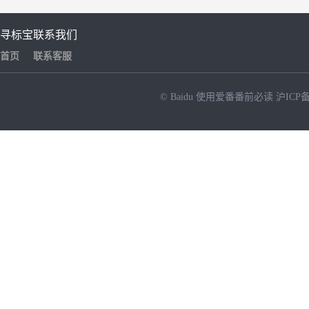
寻标宝
联系我们
首页
联系客服
© Baidu
使用爱番番前必读
沪ICP备
NEW
HOT
暂时没有搜索结果…