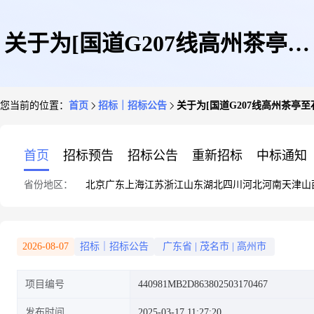
关于为[国道G207线高州茶亭至
您当前的位置：
首页
招标｜招标公告
关于为[国道G207线高州茶亭
石仔岭段改线工程环境影响评价
首页
招标预告
招标公告
重新招标
中标通知
省份地区：
北京
广东
上海
江苏
浙江
山东
湖北
四川
河北
河南
天津
山
文件编制服务]公开选取[建设项
2026-08-07
招标｜招标公告
广东省
|
茂名市
|
高州市
项目编号
440981MB2D863802503170467
目环境影响评价]机构的公告
发布时间
2025-03-17 11:27:20