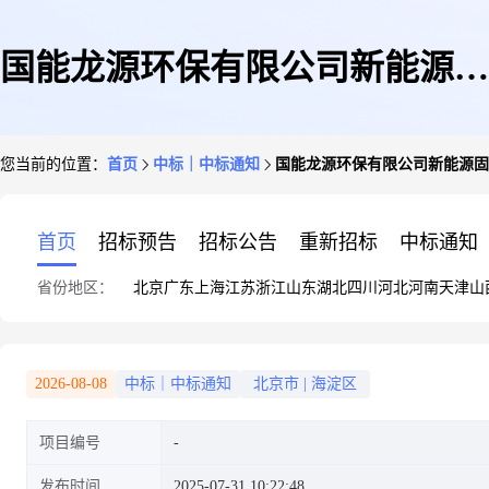
国能龙源环保有限公司新能源固
您当前的位置：
首页
中标｜中标通知
国能龙源环保有限公司新能源固
废无害化回收与资源化利用项目
首页
招标预告
招标公告
重新招标
中标通知
省份地区：
北京
广东
上海
江苏
浙江
山东
湖北
四川
河北
河南
天津
山
实验室仪器设备增补委托单公示
2026-08-08
中标｜中标通知
北京市
|
海淀区
项目编号
发布时间
2025-07-31 10:22:48