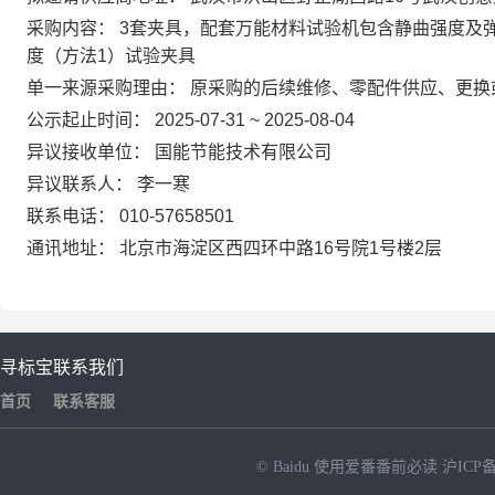
采购内容：
3套夹具，配套万能材料试验机包含静曲强度及弹
度（方法1）试验夹具
单一来源采购理由：
原采购的后续维修、零配件供应、更换
公示起止时间：
2025-07-31 ~ 2025-08-04
异议接收单位：
国能节能技术有限公司
异议联系人：
李一寒
联系电话：
010-57658501
通讯地址：
北京市海淀区西四环中路16号院1号楼2层
寻标宝
联系我们
首页
联系客服
© Baidu
使用爱番番前必读
沪ICP备