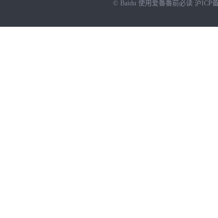
© Baidu
使用爱番番前必读
沪ICP备
NEW
HOT
暂时没有搜索结果…