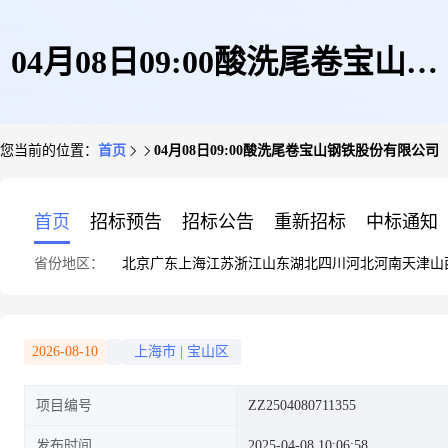
04月08日09:00酸洗尾卷宝山钢
您当前的位置：
首页
04月08日09:00酸洗尾卷宝山钢铁股份有限公司
铁股份有限公司
首页
招标预告
招标公告
重新招标
中标通知
省份地区：
北京
广东
上海
江苏
浙江
山东
湖北
四川
河北
河南
天津
山
2026-08-10
上海市
|
宝山区
项目编号
ZZ2504080711355
发布时间
2025-04-08 10:06:58