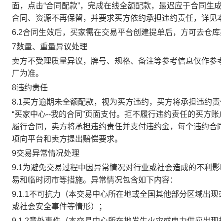
面，点击“合同配款”，完成在线全额配款，最迟应于合同生成当
合同、资源不再保留，并要求买方依约承担违约责任，详见
6.2合同生效后，买家需在交易平台创建提单后，方可去仓
7数量、重量异议处理
卖方不受理质量异议，牌号、规格、备注等参考信息仅作参
厂为准。
8违约责任
8.1买方逾期未全额配款，视为买方违约，买方将承担违约
“买家中心--我的合同”页面支付。拒不履行违约责任的买
履行合同，卖方将承担违约责任并支付违约金，每个违约合同
项向平台和卖方提出赔偿要求。
9交易异常情况处理
9.1为避免交易过程中因异常情况对行业或社会造成的不利
易和临时闭市等措施。异常情况包含如下内容：
9.1.1不可抗力（本交易中心所在地或全国其他部分区域
或社会安全事件等情形）；
9.1.2意外事件（本交易中心所在地发生火灾或电力供应出