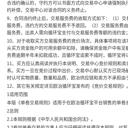
合违约确认的，守约方可以书面方式向交易中心申请强制执
约补偿，交易中心对该合同的义务终止。
9、合同违约终止后，交易服务费的收取方式如下：（1）
服务费，违约方的交易服务费不予退回。（2）交易服务费
服务费，出卖人需向循环宝支付与交易服务费等额的违约金
10、对于收取买方交易服务费的竞价场次，具体事项将在
从买方资金账户的可用余额中扣除，请确保资金账户中有足
务费逾期半年未扣款成功，且循环宝追索不成时，循环宝将
11、买方应认真阅读并执行本说明、交易中心竞价规则和
系。买方一旦在竞价过程中出价，交易中心默认买方已现场
时认可实物质量、数量和品质，欧冶供应链和卖方不承担由
12、其它有关规定详见欧冶循环宝发布的《竞价交易规则》
1适用范围
本版《单卷交易规则》适用于在欧冶循环宝平台销售的单卷
2总则
2.1本规则根据《中华人民共和国合同法》。
2.2参加单卷交易的当事人应当仔细阅读并遵守本规则，对