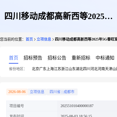
四川移动成都高新西等2025年
您当前的位置：
首页
立项信息
四川移动成都高新西等2025年5G春
5G春旺室外无线网设备安装工
首页
招标预告
招标公告
重新招标
中标通知
省份地区：
北京
广东
上海
江苏
浙江
山东
湖北
四川
河北
河南
天津
山
程
2026-08-06
立项信息
四川省
|
成都市
项目编号
202551010400000187
发布时间
2025-08-03 18:56:15