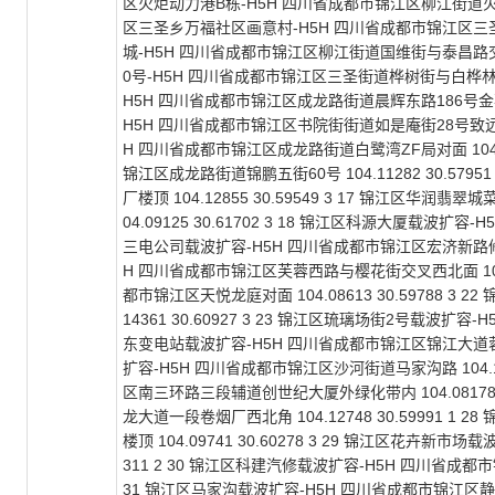
区火炬动力港B栋-H5H 四川省成都市锦江区柳江街道火炬动力港
区三圣乡万福社区画意村-H5H 四川省成都市锦江区三圣乡万福
城-H5H 四川省成都市锦江区柳江街道国维街与泰昌路交叉口以北
0号-H5H 四川省成都市锦江区三圣街道桦树街与白桦林路交叉口
H5H 四川省成都市锦江区成龙路街道晨辉东路186号金苹果幼儿
H5H 四川省成都市锦江区书院街街道如是庵街28号致远酒店楼顶
H 四川省成都市锦江区成龙路街道白鹭湾ZF局对面 104.11
锦江区成龙路街道锦鹏五街60号 104.11282 30.57
厂楼顶 104.12855 30.59549 3 17 锦江区
04.09125 30.61702 3 18 锦江区科源大厦载波扩容-
三电公司载波扩容-H5H 四川省成都市锦江区宏济新路修车厂旁楼
H 四川省成都市锦江区芙蓉西路与樱花街交叉西北面 104.1
都市锦江区天悦龙庭对面 104.08613 30.59788 3
14361 30.60927 3 23 锦江区琉璃场街2号载波扩容-H
东变电站载波扩容-H5H 四川省成都市锦江区锦江大道蓉东变电站
扩容-H5H 四川省成都市锦江区沙河街道马家沟路 104.10
区南三环路三段辅道创世纪大厦外绿化带内 104.08178 
龙大道一段卷烟厂西北角 104.12748 30.59991
楼顶 104.09741 30.60278 3 29 锦江区花卉新市
311 2 30 锦江区科建汽修载波扩容-H5H 四川省成都市锦
31 锦江区马家沟载波扩容-H5H 四川省成都市锦江区静沙北路