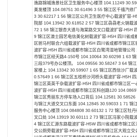
逸路锦城逸景社区卫生服务中心楼顶 104.11249 30.
美发楼顶 104.08751 30.61496 3 55 锦江区
3 30.62217 1 56 锦江区公共卫生医疗中心载波
院部 104.13942 30.61852 2 57 锦江区骉骉老火
72 1 58 锦江银杏大道与海棠路交叉口载波扩容-H5H 四川
9 锦江区澳士园艺电信美化树载波扩容-H5H 四川省成都市锦江
区驸马村联合六组载波扩容-H5H 四川省成都市锦江区驸马村联合
波扩容-H5H 四川省成都市锦江区白鹭湾湿地管理公司 104.
市锦江区经天路4-150号 104.10064 30.60298
三段379号办公楼顶。 104.09556 30.58247 
家楼上 104.13342 30.59907 1 65 锦江区西信
0.57649 1 66 锦江区五桂桥沙河桥头载波扩容-H5H 四
锦江区英英干杂载波扩容-H5H 四川省成都市锦江区一心桥南街
波扩容-H5H 四川省成都市锦江区科创路120 104.0869
锦江区秀丽东方停车场入口背后 104.12581 30.58
与锦江大道交叉口东面 104.12845 30.59033 
服务中心楼顶 104.084808 30.60132 1 7
叉口处 104.13919 30.60111 2 73 锦江区冯家小院
4 锦江区汇源东路载波扩容-H5W 四川省成都市锦江区汇源东路
交公厕旁载波扩容-H5H 四川省成都市锦江区大观立交公厕旁 1