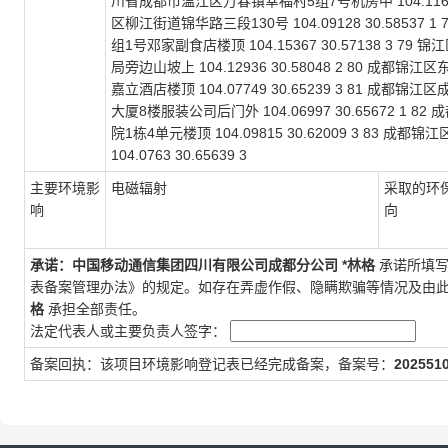
川省成都市温江区万春镇幸福村5组7号机房中 104.11607
区柳江街道锦华路三段130号 104.09128 30.585
组1号邓家副食店楼顶 104.15367 30.57138 
局旁边山坡上 104.12936 30.58048 2 80 成
嘉立酒店楼顶 104.07749 30.65239 3 81 
大厦8楼服装公司后门外 104.06997 30.65672 
院1栋4单元楼顶 104.09815 30.62009 3 8
104.0763 30.65639 3
主要环境影
电磁辐射
采取的环
响
向
承诺：
中国移动通信集团四川有限公司成都分公司
*林格
承诺所填写
表备案管理办法》的规定。如存在弄虚作假、隐瞒欺骗等情况及由
格
承担全部责任。
法定代表人或主要负责人签字：
备案回执：该项目环境影响登记表已经完成备案，备案号：
202551