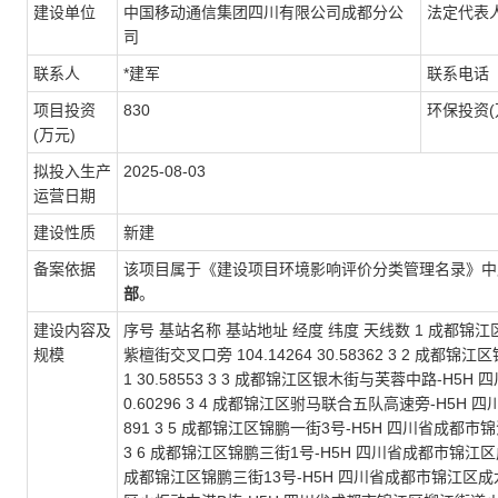
建设单位
中国移动通信集团四川有限公司成都分公
法定代表
司
联系人
*建军
联系电话
项目投资
830
环保投资(
(万元)
拟投入生产
2025-08-03
运营日期
建设性质
新建
备案依据
该项目属于《建设项目环境影响评价分类管理名录》
部
。
建设内容及
序号 基站名称 基站地址 经度 纬度 天线数 1 成都
规模
紫檀街交叉口旁 104.14264 30.58362 3 2 成
1 30.58553 3 3 成都锦江区银木街与芙蓉中路-H5
0.60296 3 4 成都锦江区驸马联合五队高速旁-H5H 
891 3 5 成都锦江区锦鹏一街3号-H5H 四川省成都市锦
3 6 成都锦江区锦鹏三街1号-H5H 四川省成都市锦江区成龙
成都锦江区锦鹏三街13号-H5H 四川省成都市锦江区成龙路街