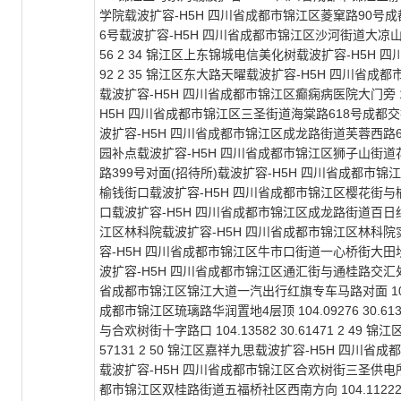
学院载波扩容-H5H 四川省成都市锦江区菱窠路90号成都锦欣职
6号载波扩容-H5H 四川省成都市锦江区沙河街道大凉山路塔
56 2 34 锦江区上东锦城电信美化树载波扩容-H5H 四
92 2 35 锦江区东大路天曜载波扩容-H5H 四川省成都市锦
载波扩容-H5H 四川省成都市锦江区癫痫病医院大门旁 104.
H5H 四川省成都市锦江区三圣街道海棠路618号成都交投加油站
波扩容-H5H 四川省成都市锦江区成龙路街道芙蓉西路637号芙
园补点载波扩容-H5H 四川省成都市锦江区狮子山街道花园街31
路399号对面(招待所)载波扩容-H5H 四川省成都市锦江区沙河
榆钱街口载波扩容-H5H 四川省成都市锦江区樱花街与榆钱街交
口载波扩容-H5H 四川省成都市锦江区成龙路街道百日红西路锦江
江区林科院载波扩容-H5H 四川省成都市锦江区林科院实验室六
容-H5H 四川省成都市锦江区牛市口街道一心桥街大田坎停车场
波扩容-H5H 四川省成都市锦江区通汇街与通桂路交汇处 104
省成都市锦江区锦江大道一汽出行红旗专车马路对面 104.11
成都市锦江区琉璃路华润置地4层顶 104.09276 30.
与合欢树街十字路口 104.13582 30.61471 2 49
57131 2 50 锦江区嘉祥九思载波扩容-H5H 四川省成都市
载波扩容-H5H 四川省成都市锦江区合欢树街三圣供电所 104
都市锦江区双桂路街道五福桥社区西南方向 104.11222 