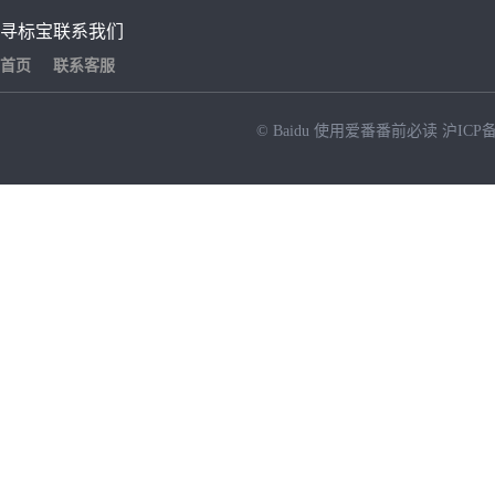
寻标宝
联系我们
首页
联系客服
© Baidu
使用爱番番前必读
沪ICP备
NEW
HOT
暂时没有搜索结果…