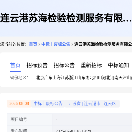
连云港苏海检验检测服务有限公
您当前的位置：
首页
中标｜废标公告
连云港苏海检验检测服务有限公
司医疗设备-人体成分分析仪项
首页
招标预告
招标公告
重新招标
中标通知
省份地区：
北京
广东
上海
江苏
浙江
山东
湖北
四川
河北
河南
天津
山
目采购流标公示
2026-08-08
中标｜废标公告
江苏省
|
连云港市
|
连云区
项目编号
发布时间
2025-07-01 16:19:29