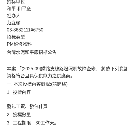
招标单位
和平-和平廠
经办人
范庭瑜
03-8682111#6750
招标类型
PM維修物料
台灣水泥
和平廠
招標公告
本案 「
(2025-09)鐵路支線路燈照明故障查修
」 將依下列資
資格符合且具保供能力之供應商。
一.
本次投標內容概況:(請簡述)
1.
投標內容
發包工資、發包什費
2.
投標數量
3.
工程期限：30工作天。