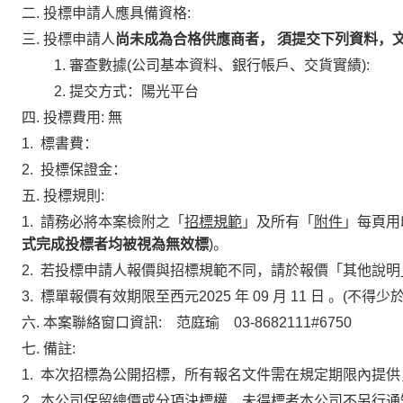
二.
投標申請人應具備資格:
三.
投標申請人
尚未成為合格供應商者， 須提交下列資料，文
1. 審查數據(公司基本資料、銀行帳戶、交貨實績):
2. 提交方式：陽光平台
四.
投標費用: 無
1.
標書費：
2.
投標保證金：
五.
投標規則:
1.
請務必將本案檢附之「
招標規範
」及所有「
附件
」每頁用
式完成投標者均被視為無效標
)。
2.
若投標申請人報價與招標規範不同，請於報價「其他說明
3.
標單報價有效期限至西元
2025 年 09 月 11 日
。(不得少於
六.
本案聯絡窗口資訊:
范庭瑜 03-8682111#6750
七.
備註:
1.
本次招標為公開招標，所有報名文件需在規定期限內提供
2.
本公司保留總價或分項決標權，未得標者本公司不另行通