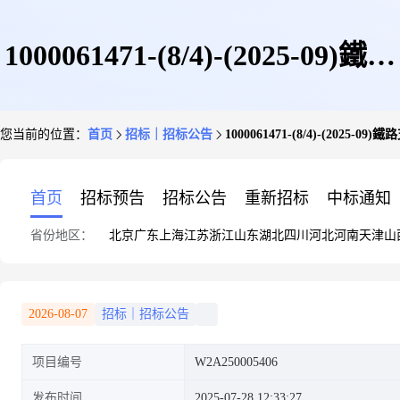
1000061471-(8/4)-(2025-09)鐵路
您当前的位置：
首页
招标｜招标公告
1000061471-(8/4)-(2025
支線路燈照明故障查修
首页
招标预告
招标公告
重新招标
中标通知
省份地区：
北京
广东
上海
江苏
浙江
山东
湖北
四川
河北
河南
天津
山
2026-08-07
招标｜招标公告
项目编号
W2A250005406
发布时间
2025-07-28 12:33:27