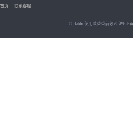
首页
联系客服
© Baidu
使用爱番番前必读
沪ICP备
NEW
HOT
暂时没有搜索结果…