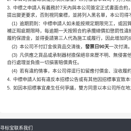
3.
中標之申請人有義務於
7
天內與本公司簽定正式書面合約
提出變更要求，否則視同棄標，並將列入黑名單，本公司得
(1)
逾期罰則：
中標申請人如未能按規定期限完工，或因
補正瑕疵期限時，每逾期一天按照合約承攬總價扣懲罰性違
履約保證金，並得委請第三人代為施工或履行，因此增加的
(2)
本公司不付訂金俟貨品交清後，
發票日90天
一次付清
(3)
凡供應之貨品或承制器材擔保絕非來歷不明、無侵害
自行處理並負擔一切損害賠償責任。
(4)
若有違約情事，本公司得逕行扣留應付價金、沒收履
4.
中標申請人如有違反本招標公告或有其他因招標事宜致本
5.
如因本招標事宜產生任何爭議，雙方同意以本公司所在地之
寻标宝
联系我们