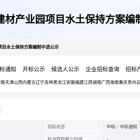
建材产业园项目水土保持方案编
项目水土保持方案编制中选公示
标通知
开标公示
候选人公示
企业招标查询
招标
河南
天津
山西
内蒙古
辽宁
吉林
黑龙江
安徽
福建
江西
湖南
广西
海南
重庆
贵州
招标状态
中标｜中标通知
标书获取截止时间