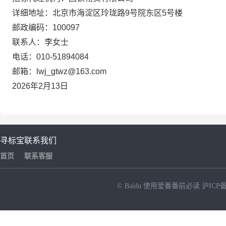
详细地址：北京市海淀区玲珑路
9
号院东区
5
号楼
邮政编码：
100097
联
系
人：李女士
电
话：
010-51894084
邮
箱：
lwj_gtwz@163.com
2026年2月
13
日
寻标宝
联系我们
首页
联系客服
© Baidu
使用爱番番前必读
沪ICP备
NEW
HOT