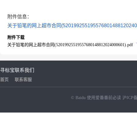
附件信息：
关于铅笔的网上超市合同(52019925519557680148812024000
附件下载
关于铅笔的网上超市合同(52019925519557680148812024000601).pdf
寻标宝
联系我们
首页
联系客服
© Baidu
使用爱番番前必读
沪ICP备
NEW
HOT