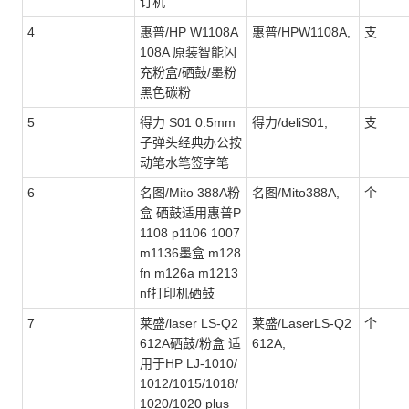
订机
4
惠普/HP W1108A
惠普/HPW1108A,
支
108A 原装智能闪
充粉盒/硒鼓/墨粉
黑色碳粉
5
得力 S01 0.5mm
得力/deliS01,
支
子弹头经典办公按
动笔水笔签字笔
6
名图/Mito 388A粉
名图/Mito388A,
个
盒 硒鼓适用惠普P
1108 p1106 1007
m1136墨盒 m128
fn m126a m1213
nf打印机硒鼓
7
莱盛/laser LS-Q2
莱盛/LaserLS-Q2
个
612A硒鼓/粉盒 适
612A,
用于HP LJ-1010/
1012/1015/1018/
1020/1020 plus