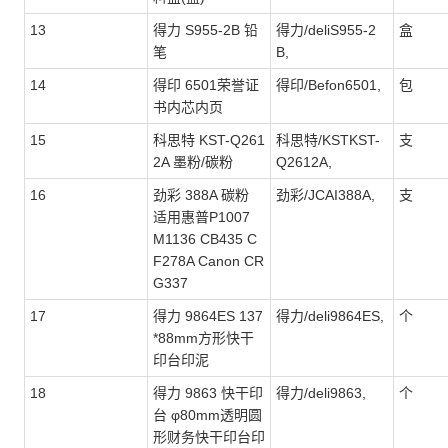
13
得力 S955-2B 铅
得力/deliS955-2
盒
笔
B,
14
得印 6501荣誉证
得印/Befon6501,
包
书内芯内页
15
科思特 KST-Q261
科思特/KSTKST-
支
2A 墨粉/碳粉
Q2612A,
16
劲彩 388A 碳粉
劲彩/JCAI388A,
支
适用惠普P1007
M1136 CB435 C
F278A Canon CR
G337
17
得力 9864ES 137
得力/deli9864ES,
个
*88mm方形快干
印台印泥
18
得力 9863 快干印
得力/deli9863,
个
台 φ80mm透明圆
形财务快干印台印