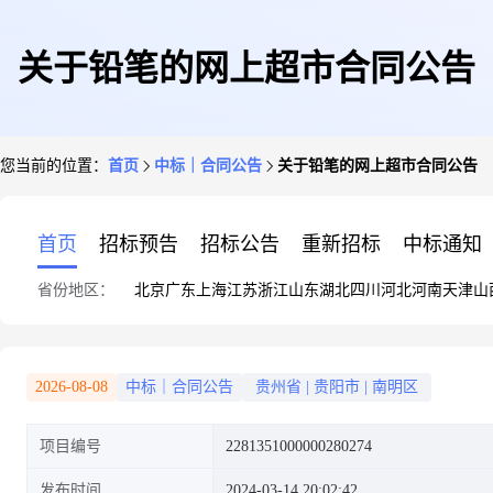
关于铅笔的网上超市合同公告
您当前的位置：
首页
中标｜合同公告
关于铅笔的网上超市合同公告
首页
招标预告
招标公告
重新招标
中标通知
省份地区：
北京
广东
上海
江苏
浙江
山东
湖北
四川
河北
河南
天津
山
2026-08-08
中标｜合同公告
贵州省
|
贵阳市
|
南明区
项目编号
2281351000000280274
发布时间
2024-03-14 20:02:42