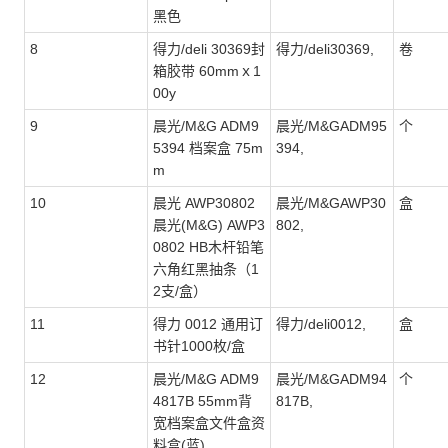
黑色
8
得力/deli 30369封
得力/deli30369,
卷
箱胶带 60mmｘ1
00y
9
晨光/M&G ADM9
晨光/M&GADM95
个
5394 档案盒 75m
394,
m
10
晨光 AWP30802
晨光/M&GAWP30
盒
晨光(M&G) AWP3
802,
0802 HB木杆铅笔
六角红黑抽条（1
2支/盒）
11
得力 0012 通用订
得力/deli0012,
盒
书针1000枚/盒
12
晨光/M&G ADM9
晨光/M&GADM94
个
4817B 55mm背
817B,
宽档案盒文件盒资
料盒(蓝)