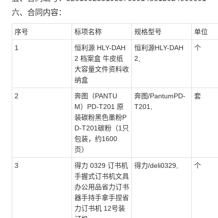
六、合同内容：
序号
标项名称
规格型号
单位
1
恒利源 HLY-DAH
恒利源HLY-DAH
个
2 档案盒 牛皮纸
2,
大容量文件资料收
纳盒
2
奔图（PANTU
奔图/PantumPD-
套
M）PD-T201 原
T201,
装碳粉黑色墨粉P
D-T201碳粉（1只
包装，约1600
页）
3
得力 0329 订书机
得力/deli0329,
个
手握式订书机文具
办公用品省力订书
器手持手拿手捏省
力订书机 12号装