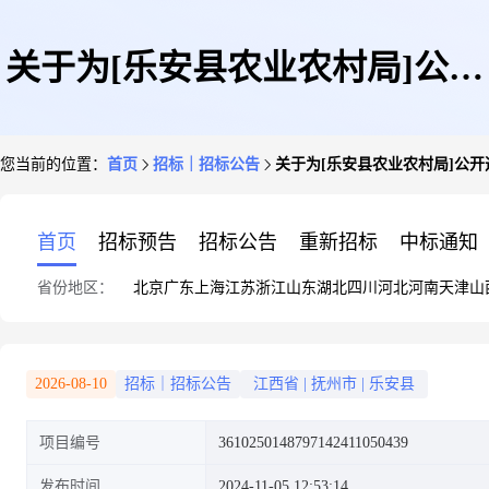
关于为[乐安县农业农村局]公开
您当前的位置：
首页
招标｜招标公告
关于为[乐安县农业农村局]公开
选取[工程造价咨询]机构的公告
首页
招标预告
招标公告
重新招标
中标通知
省份地区：
北京
广东
上海
江苏
浙江
山东
湖北
四川
河北
河南
天津
山
2026-08-10
招标｜招标公告
江西省
|
抚州市
|
乐安县
项目编号
3610250148797142411050439
发布时间
2024-11-05 12:53:14