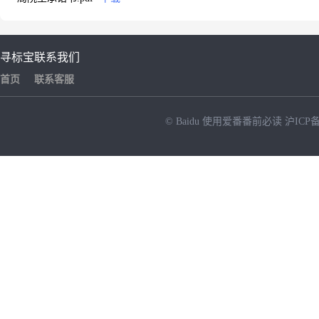
寻标宝
联系我们
首页
联系客服
© Baidu
使用爱番番前必读
沪ICP备
NEW
HOT
暂时没有搜索结果…