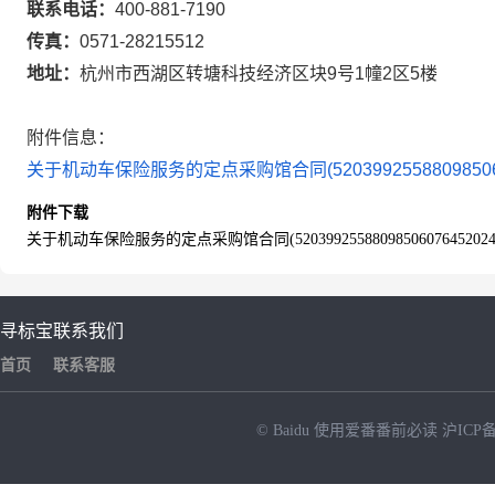
联系电话：
400-881-7190
传真：
0571-28215512
地址：
杭州市西湖区转塘科技经济区块9号1幢2区5楼
附件信息：
关于机动车保险服务的定点采购馆合同(520399255880985060764
附件下载
关于机动车保险服务的定点采购馆合同(52039925588098506076452024000
寻标宝
联系我们
首页
联系客服
© Baidu
使用爱番番前必读
沪ICP备
NEW
HOT