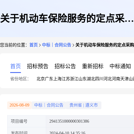
关于机动车保险服务的定点采购
您当前的位置：
首页
中标｜合同公告
关于机动车保险服务的定点采购
馆合同公告
首页
招标预告
招标公告
重新招标
中标通知
省份地区：
北京
广东
上海
江苏
浙江
山东
湖北
四川
河北
河南
天津
山
2026-08-09
中标｜合同公告
贵州省
|
遵义市
项目编号
2941351000000301386
发布时间
2024-04-10 14:35:16