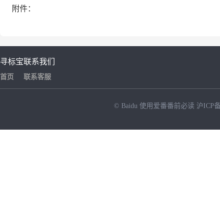
附件：
寻标宝
联系我们
首页
联系客服
© Baidu
使用爱番番前必读
沪ICP备
NEW
HOT