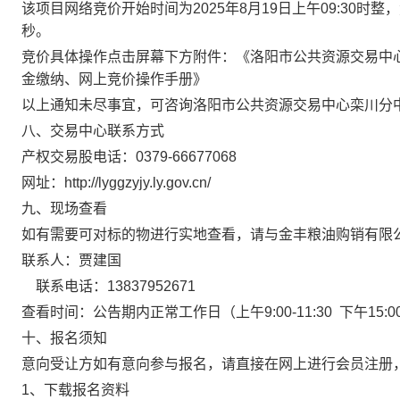
该项目网络竞价开始时间为
2025年
8
月
19
日上午
09:30时
秒。
竞价具体操作点击屏幕下方附件：《洛阳市公共资源交易中
金缴纳、网上竞价操作手册》
以上通知未尽事宜，可咨询
洛阳市公共资源交易中心栾川分
八、交易中心联系方式
产权交易股
电话：
0379-66
677068
网址：
http://lyggzyjy.ly.gov.cn/
九、现场查看
如有需要可对标的物进行实地查看，请与
金丰粮油购销有限
联系人：
贾建国
联系电话：
13
837952671
查看时间：公告期内正常工作日
（上午
9:00-11:30 下午15:0
十、报名须知
意向受让方如有意向参与报名，请直接在网上进行会员注册
1、下载报名资料