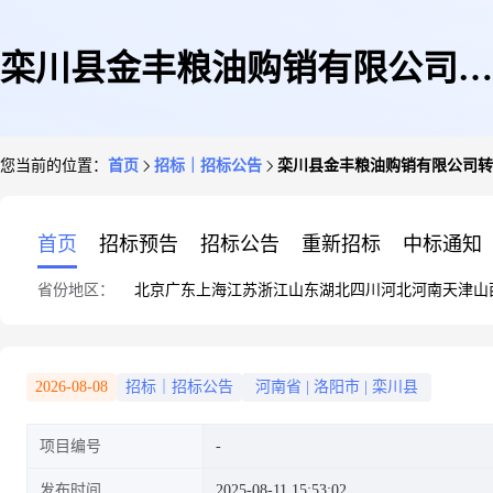
栾川县金丰粮油购销有限公司转
您当前的位置：
首页
招标｜招标公告
栾川县金丰粮油购销有限公司转
让815吨地储粮小麦出让项目交
首页
招标预告
招标公告
重新招标
中标通知
省份地区：
北京
广东
上海
江苏
浙江
山东
湖北
四川
河北
河南
天津
山
易公告
2026-08-08
招标｜招标公告
河南省
|
洛阳市
|
栾川县
项目编号
发布时间
2025-08-11 15:53:02