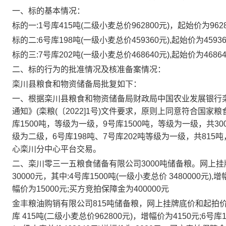
一、标的基本情况：
标的一
:1号库415吨(二级小麦总价962800元)，起始价为962
标的二
:6号库198吨(一级小麦总价459360元),起始价为4593
标的三
:7号库202吨(一级小麦总价468640元),起始价为4686
二、标的行为的批准情况及核准备案情况：
栾川县粮食和物资储备局批复如下：
一、
根据栾川县粮食和物资储备局财政局中国农业发展银行
通知》
(栾粮(〔2022]1号)文件要求，原则上同意符合国家
库1500吨，等级为一级，9号库1500吨，等级为一级，共300
级为二级，6号库198吨、7号库202吨等级为一级，共815
心栾川分中心平台交易。
二、栾川零三一五粮食储备有限公司
3000吨储备粮。网上挂
30000元，其中:4号库1500吨(一级小麦总价 3480000元),增
幅价为15000元;买方竞拍保障金为400000元
金丰粮油购销有限公司
815吨储备粮，网上挂牌底价和起拍价均定
库 415吨(二级小麦总价962800元)，增幅价为4150元;6号库