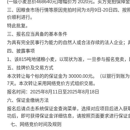
(一级小麦总价468640元)增幅价为 2020元。买方竞拍保障金
三、因粮食市场行情等原因竞拍时间为
:8月9日-20日四
价顺利进行。
特此批复。
三、报名应当具备的基本条件
为具有完全民事行为能力的自然人或合法存续的法人企业；
四、披露事项
1、
该
815吨地储粮小麦
，
以现状为准，
一旦参与报名竞卖，
五、挂牌价及交易方式
本次转让每个标的的保证金为
30000
.00元。（以银行到
7天
。
本次转让
采用网络竞价方式组织交易。
报名时间：
2025年
8
月
11
日至
2025年
8
月
1
8
日
六、保证金缴纳方法
报名后请点击系统保证金查询菜单，选择对应项目后进入获
功后，即可获得保证金详细信息，请按照页面要求进行保证
七、网络竞价时间及规则